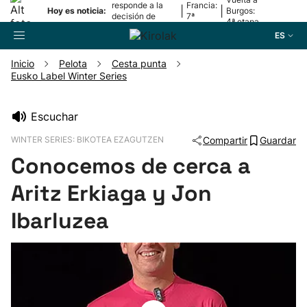
responde a la
Francia:
|
|
Hoy es noticia:
Burgos:
decisión de
7ª
4ª etapa
Oriamendi
etapa
ES
Inicio
Pelota
Cesta punta
Eusko Label Winter Series
Buscador
Escuchar
Fútbol
WINTER SERIES: BIKOTEA EZAGUTZEN
Compartir
Guardar
Conocemos de cerca a
Pelota
Aritz Erkiaga y Jon
Remo
Ibarluzea
Baloncesto
Ciclismo