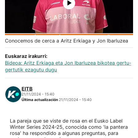
Herri-kirolak
Balonmano
Conocemos de cerca a Aritz Erkiaga y Jon Ibarluzea
Kirolak 360
Euskaraz irakurri:
Atletismo
Bideoa: Aritz Erkiaga eta Jon Ibarluzea bikotea gertu-
gertutik ezagutu dugu
Carreras de montaña
EITB
Más deportes
21/11/2024 - 15:40
Última actualización
21/11/2024 - 15:40
"Helmuga"
La pareja que se viste de rosa en el Eusko Label
Winter Series 2024-25, conocida como 'la pantera
rosa' ha respondido a algunas preguntas, para