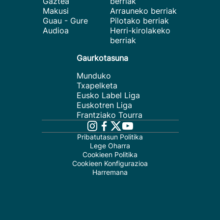
Gaztea
berriak
Makusi
Arrauneko berriak
Guau - Gure
Pilotako berriak
Audioa
Herri-kirolakeko
berriak
Gaurkotasuna
Munduko
Txapelketa
Eusko Label Liga
Euskotren Liga
Frantziako Tourra
Pribatutasun Politika
Lege Oharra
Cookieen Politika
Cookieen Konfigurazioa
Harremana