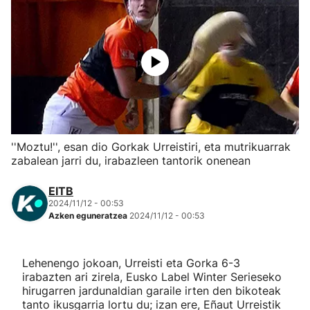
Herri-kirolak
Eskubaloia
Kirolak 360
Atletismoa
''Moztu!'', esan dio Gorkak Urreistiri, eta mutrikuarrak
zabalean jarri du, irabazleen tantorik onenean
Mendi-lasterketak
EITB
2024/11/12 - 00:53
Kirol gehiago
Azken eguneratzea
2024/11/12 - 00:53
"Helmuga"
Lehenengo jokoan, Urreisti eta Gorka 6-3
irabazten ari zirela, Eusko Label Winter Serieseko
hirugarren jardunaldian garaile irten den bikoteak
tanto ikusgarria lortu du; izan ere, Eñaut Urreistik