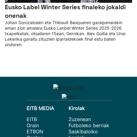
Eusko Label Winter Series finaleko jokaldi
onenak
Johan Sorozabalen eta Thibault Basqueren garaipenarekin
eman zion amaiera Eusko Lanbel Winter Series 2025-2026
txapelketak, otsailaren 15ean, Gernikan. Alex Goitia eta Unai
Lekerika garaitu zituzten iparraldekoek final estu baten
ondoren.
EITB MEDIA
Kirolak
EITB
Zuzenean
Orain
Futboleko berriak
ETBON
Saskibaloiko