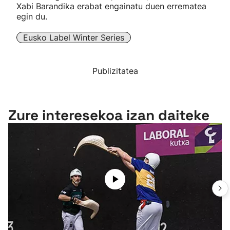
Xabi Barandika erabat engainatu duen errematea
egin du.
Eusko Label Winter Series
Publizitatea
Zure interesekoa izan daiteke