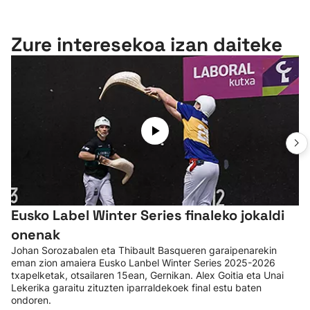
Zure interesekoa izan daiteke
Eusko Label Winter Series finaleko jokaldi
onenak
Johan Sorozabalen eta Thibault Basqueren garaipenarekin
eman zion amaiera Eusko Lanbel Winter Series 2025-2026
txapelketak, otsailaren 15ean, Gernikan. Alex Goitia eta Unai
Lekerika garaitu zituzten iparraldekoek final estu baten
ondoren.