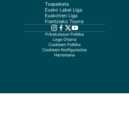
Txapelketa
Eusko Label Liga
Euskotren Liga
Frantziako Tourra
Pribatutasun Politika
Lege Oharra
Cookieen Politika
Cookieen Konfigurazioa
Harremana