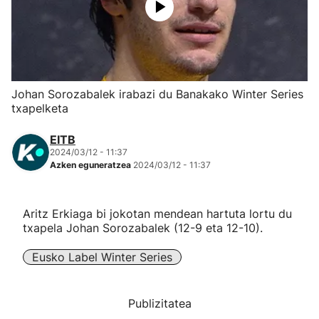
Herri-kirolak
Eskubaloia
Johan Sorozabalek irabazi du Banakako Winter Series
Kirolak 360
txapelketa
EITB
Atletismoa
2024/03/12 - 11:37
Azken eguneratzea
2024/03/12 - 11:37
Mendi-lasterketak
Aritz Erkiaga bi jokotan mendean hartuta lortu du
Kirol gehiago
txapela Johan Sorozabalek (12-9 eta 12-10).
"Helmuga"
Eusko Label Winter Series
Publizitatea