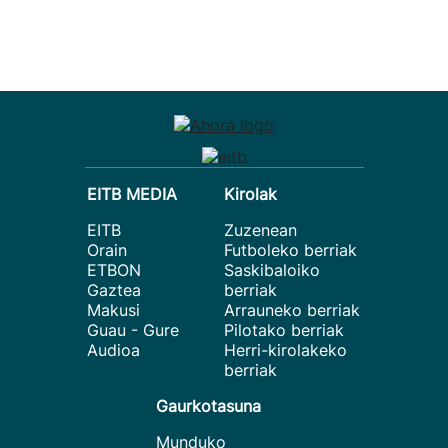
EITB MEDIA
Kirolak
EITB
Zuzenean
Orain
Futboleko berriak
ETBON
Saskibaloiko
Gaztea
berriak
Makusi
Arrauneko berriak
Guau - Gure
Pilotako berriak
Audioa
Herri-kirolakeko
berriak
Gaurkotasuna
Munduko