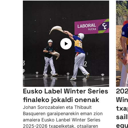
Eusko Label Winter Series
202
finaleko jokaldi onenak
Win
txa
Johan Sorozabalen eta Thibault
Basqueren garaipenarekin eman zion
sai
amaiera Eusko Lanbel Winter Series
egu
2025-2026 txapelketak, otsailaren