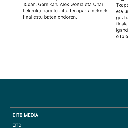
15ean, Gernikan. Alex Goitia eta Unai
Txape
Lekerika garaitu zituzten iparraldekoek
eta u
final estu baten ondoren.
guzti
final
igand
eitb.
EITB MEDIA
EITB