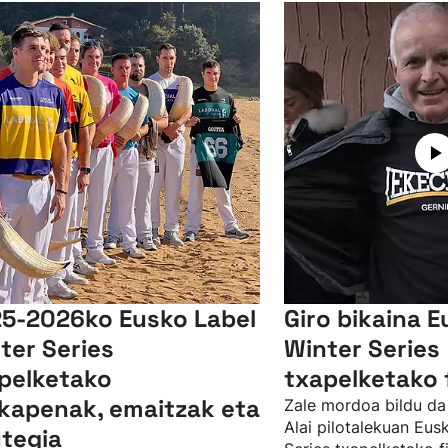
5-2026ko Eusko Label
Giro bikaina E
ter Series
Winter Series
pelketako
txapelketako 
lkapenak, emaitzak eta
Zale mordoa bildu da
Alai pilotalekuan Eus
tegia