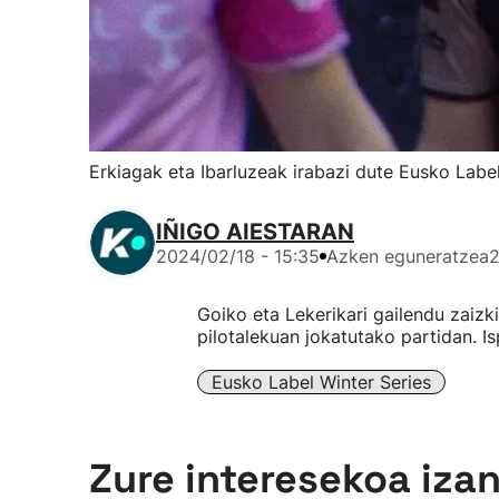
Erkiagak eta Ibarluzeak irabazi dute Eusko Label
IÑIGO AIESTARAN
2024/02/18 - 15:35
Azken eguneratzea
2
Goiko eta Lekerikari gailendu zaizki
pilotalekuan jokatutako partidan. 
Eusko Label Winter Series
Zure interesekoa iza