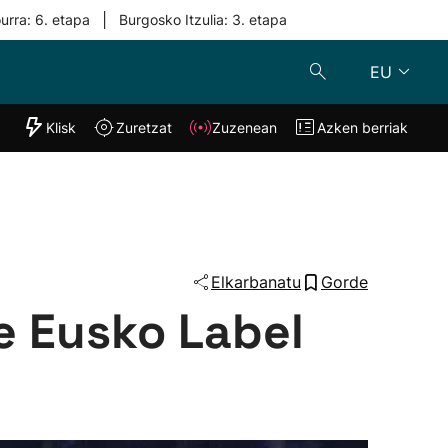
|
urra: 6. etapa
Burgosko Itzulia: 3. etapa
EU
"Helmuga"
Klisk
Zuretzat
Zuzenean
Azken berriak
Klisk
Zuzenean
o
Zuretzat
Azken berria
Elkarbanatu
Gorde
te Eusko Label