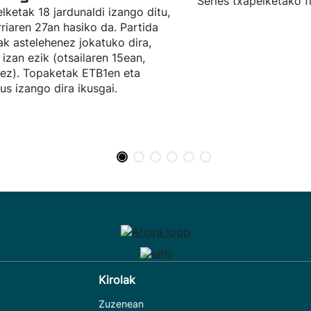
Series txapelketako f
lketak 18 jardunaldi izango ditu,
rriaren 27an hasiko da. Partida
ak astelehenez jokatuko dira,
a izan ezik (otsailaren 15ean,
ez). Topaketak ETB1en eta
eus izango dira ikusgai.
Kirolak
Zuzenean