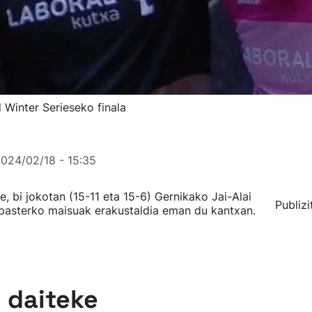
 Winter Serieseko finala
024/02/18 - 15:35
e, bi jokotan (15-11 eta 15-6) Gernikako Jai-Alai
Publizi
Ispasterko maisuak erakustaldia eman du kantxan.
n daiteke