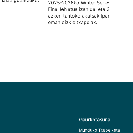
inalaz gozatzeko.
2025-2026ko Winter Series txapelket
Final lehiatua izan da, eta Goitiaren
azken tantoko akatsak Iparraldekoei
eman dizkie txapelak.
Gaurkotasuna
Munduko Txapelketa