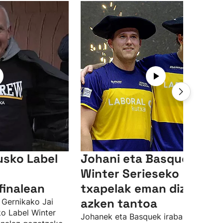
usko Label
Johani eta Basqueri
Winter Serieseko
finalean
txapelak eman dizkien
azken tantoa
 Gernikako Jai
ko Label Winter
Johanek eta Basquek irabazi dute