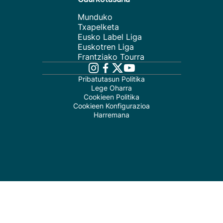
Munduko
Txapelketa
Eusko Label Liga
Euskotren Liga
Frantziako Tourra
Pribatutasun Politika
Lege Oharra
Cookieen Politika
Cookieen Konfigurazioa
Harremana