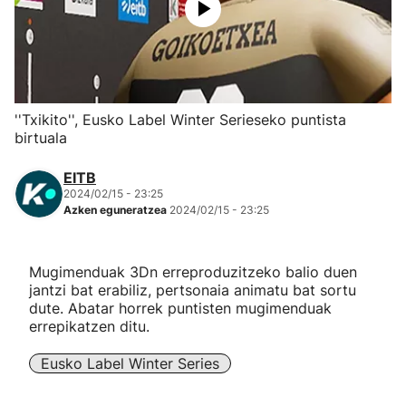
Herri-kirolak
Eskubaloia
''Txikito'', Eusko Label Winter Serieseko puntista
Kirolak 360
birtuala
EITB
Atletismoa
2024/02/15 - 23:25
Azken eguneratzea
2024/02/15 - 23:25
Mendi-lasterketak
Mugimenduak 3Dn erreproduzitzeko balio duen
Kirol gehiago
jantzi bat erabiliz, pertsonaia animatu bat sortu
dute. Abatar horrek puntisten mugimenduak
"Helmuga"
errepikatzen ditu.
Eusko Label Winter Series