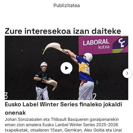
Publizitatea
Zure interesekoa izan daiteke
Eusko Label Winter Series finaleko jokaldi
onenak
Johan Sorozabalen eta Thibault Basqueren garaipenarekin
eman zion amaiera Eusko Lanbel Winter Series 2025-2026
txapelketak, otsailaren 15ean, Gernikan. Alex Goitia eta Unai