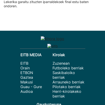
Lekerika garaitu zituzten iparraldekoek final estu baten
ondoren.
EITB MEDIA
Kirolak
EITB
Zuzenean
Orain
Futboleko berriak
ETBON
Saskibaloiko
Gaztea
berriak
Makusi
Arrauneko berriak
Guau - Gure
Pilotako berriak
Audioa
Herri-kirolakeko
berriak
Gaurkotasuna