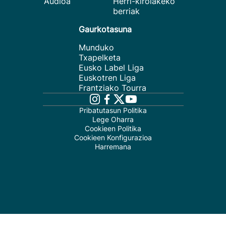
Audioa
Herri-kirolakeko
berriak
Gaurkotasuna
Munduko
Txapelketa
Eusko Label Liga
Euskotren Liga
Frantziako Tourra
Pribatutasun Politika
Lege Oharra
Cookieen Politika
Cookieen Konfigurazioa
Harremana