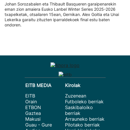
Johan Sorozabalen eta Thibault Basqueren garaipenarekin
eman zion amaiera Eusko Lanbel Winter Series 2025-2026
txapelketak, otsailaren 15ean, Gernikan. Alex Goitia eta Unai
Lekerika garaitu zituzten iparraldekoek final estu baten
ondoren.
EITB MEDIA
Kirolak
EITB
Zuzenean
Orain
Futboleko berriak
ETBON
Saskibaloiko
Gaztea
berriak
Makusi
Arrauneko berriak
Guau - Gure
Pilotako berriak