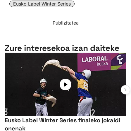
Eusko Label Winter Series
Publizitatea
Zure interesekoa izan daiteke
Eusko Label Winter Series finaleko jokaldi
onenak