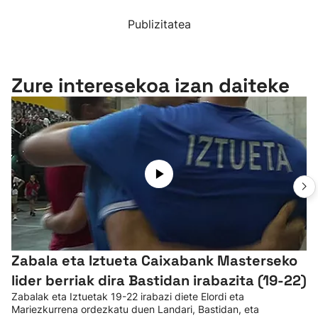
Publizitatea
Zure interesekoa izan daiteke
Zabala eta Iztueta Caixabank Masterseko
lider berriak dira Bastidan irabazita (19-22)
Zabalak eta Iztuetak 19-22 irabazi diete Elordi eta
Mariezkurrena ordezkatu duen Landari, Bastidan, eta