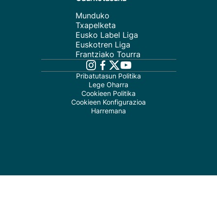
Munduko
Txapelketa
Eusko Label Liga
Euskotren Liga
Frantziako Tourra
Pribatutasun Politika
Lege Oharra
Cookieen Politika
Cookieen Konfigurazioa
Harremana