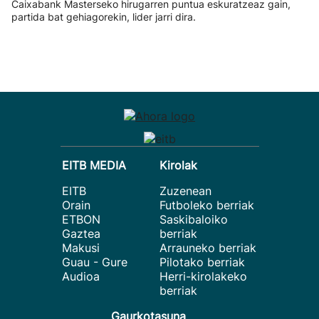
Caixabank Masterseko hirugarren puntua eskuratzeaz gain,
partida bat gehiagorekin, lider jarri dira.
EITB MEDIA
Kirolak
EITB
Zuzenean
Orain
Futboleko berriak
ETBON
Saskibaloiko
Gaztea
berriak
Makusi
Arrauneko berriak
Guau - Gure
Pilotako berriak
Audioa
Herri-kirolakeko
berriak
Gaurkotasuna