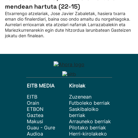
mendean hartuta (22-15)
Etxarrengo atzelariak, Jose Javier Zabaletak, hasiera txarra
eman dio finalerdiari, baina oso ondo amaitu du norgehiagoka.
Aurrelari errioxarrak eta atzelari nafarrak Larrazabalekin eta
Mariezkurrenarekin egin dute hitzordua larunbatean Gasteizen
jokatu den finalean.
EITB MEDIA
Kirolak
EITB
Zuzenean
Orain
Futboleko berriak
ETBON
Saskibaloiko
Gaztea
berriak
Makusi
Arrauneko berriak
Guau - Gure
Pilotako berriak
Audioa
Herri-kirolakeko