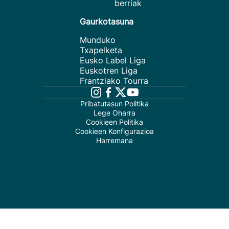
berriak
Gaurkotasuna
Munduko
Txapelketa
Eusko Label Liga
Euskotren Liga
Frantziako Tourra
Pribatutasun Politika
Lege Oharra
Cookieen Politika
Cookieen Konfigurazioa
Harremana