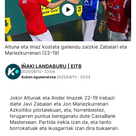
Herri-kirolak
Eskubaloia
Kirolak 360
Altuna eta Imaz kostata gailendu zaizkie Zabalari eta
Mariezkurrenari (22-19)
Atletismoa
IÑAKI LANDABURU | EITB
2025/08/15 - 23:04
Mendi-lasterketak
Azken eguneratzea
2025/08/15 - 23:04
Kirol gehiago
Jokin Altunak eta Ander Imazek 22-19 irabazi
diete Javi Zabalari eta Jon Mariezkurrenari
"Helmuga"
Azkoitiko pilotalekuan, eta, horrenbestez,
hirugarren puntua bereganatu dute CaixaBank
Mastersean. Partida irekia izan da, eta tanto
borrokatuak eta ikusgarriak izan dira bukaeran.