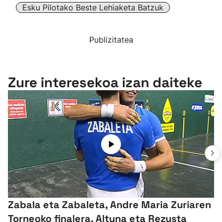
Esku Pilotako Beste Lehiaketa Batzuk
Publizitatea
Zure interesekoa izan daiteke
Zabala eta Zabaleta, Andre Maria Zuriaren
Torneoko finalera, Altuna eta Rezusta