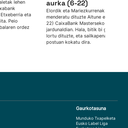
aurka (6-22)
aletak lehen
ixabank
Elordik eta Mariezkurrenak aise
 Etxeberria eta
menderatu dituzte Altune eta Imaz (6
ita. Peio
22) CaixaBank Masterseko hirugarren
abalaren ordez
jardunaldian. Hala, bitik bi garaipen
lortu dituzte, eta sailkapenako bigarr
postuan kokatu dira.
Gaurkotasuna
Munduko Txapelketa
Eusko Label Liga