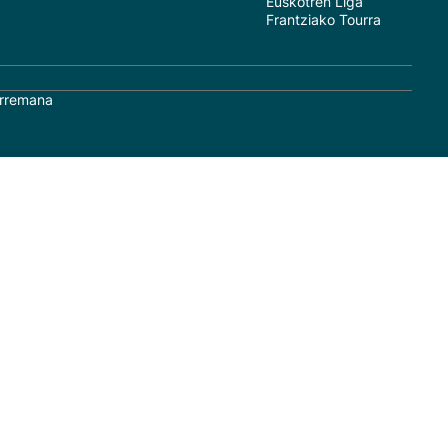
Euskotren Liga
Frantziako Tourra
rremana