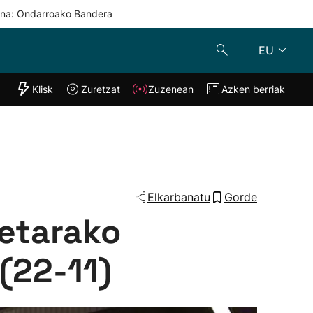
una: Ondarroako Bandera
EU
"Helmuga"
Klisk
Zuretzat
Zuzenean
Azken berriak
Klisk
Zuzenean
o
Zuretzat
Azken berria
Elkarbanatu
Gorde
netarako
(22-11)