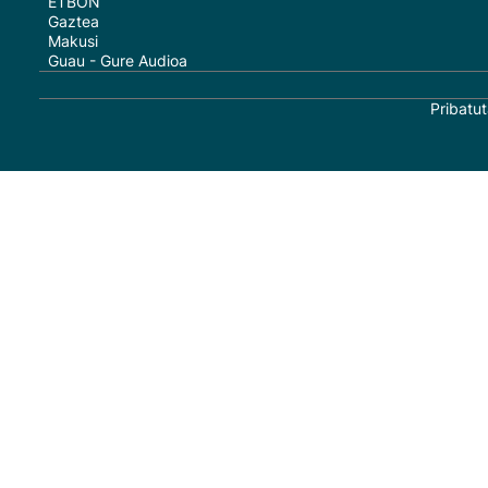
ETBON
Gaztea
Makusi
Guau - Gure Audioa
Pribatut