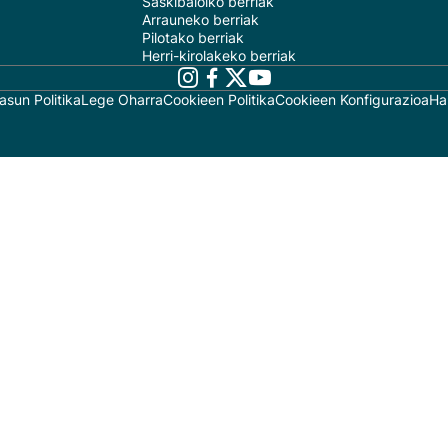
Saskibaloiko berriak
Arrauneko berriak
Pilotako berriak
Herri-kirolakeko berriak
asun Politika
Lege Oharra
Cookieen Politika
Cookieen Konfigurazioa
Ha