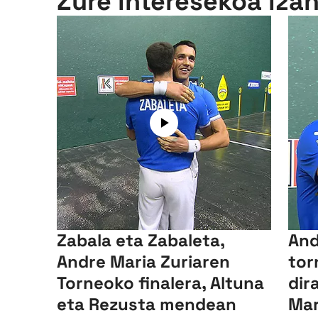
Zure interesekoa iza
Zabala eta Zabaleta,
And
Andre Maria Zuriaren
tor
Torneoko finalera, Altuna
dir
eta Rezusta mendean
Mar