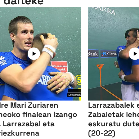
n daiteke
re Mari Zuriaren
Larrazabalek 
neoko finalean izango
Zabaletak leh
a Larrazabal eta
eskuratu dute
iezkurrena
(20-22)