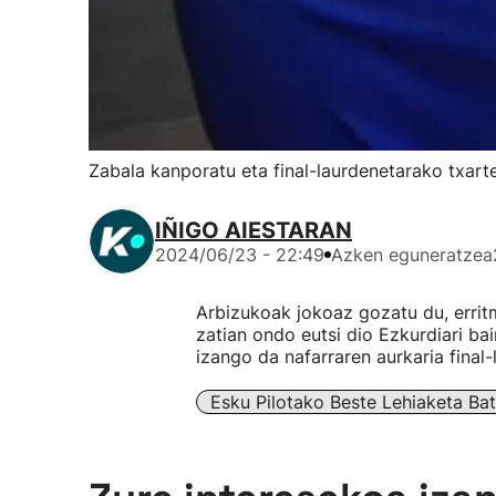
Zabala kanporatu eta final-laurdenetarako txart
IÑIGO AIESTARAN
2024/06/23 - 22:49
Azken eguneratzea
Arbizukoak jokoaz gozatu du, erritm
zatian ondo eutsi dio Ezkurdiari ba
izango da nafarraren aurkaria final-
Esku Pilotako Beste Lehiaketa Ba