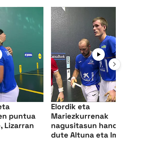
eta
Elordik eta
en puntua
Mariezkurrenak
, Lizarran
nagusitasun handia izan
dute Altuna eta Imazen