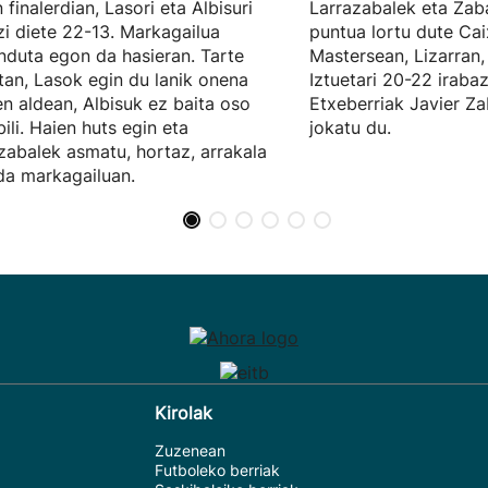
 finalerdian, Lasori eta Albisuri
Larrazabalek eta Zab
zi diete 22-13. Markagailua
puntua lortu dute Ca
nduta egon da hasieran. Tarte
Mastersean, Lizarran,
tan, Lasok egin du lanik onena
Iztuetari 20-22 irabaz
en aldean, Albisuk ez baita oso
Etxeberriak Javier Z
bili. Haien huts egin eta
jokatu du.
zabalek asmatu, hortaz, arrakala
 da markagailuan.
Kirolak
Zuzenean
Futboleko berriak