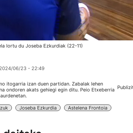
ela lortu du Joseba Ezkurdiak (22-11)
2024/06/23 - 22:49
o itogarria izan duen partidan. Zabalak lehen
Publizi
ina ondoren akats gehiegi egin ditu. Peio Etxeberria
laurdenetan.
tzuk
Joseba Ezkurdia
Astelena Frontoia