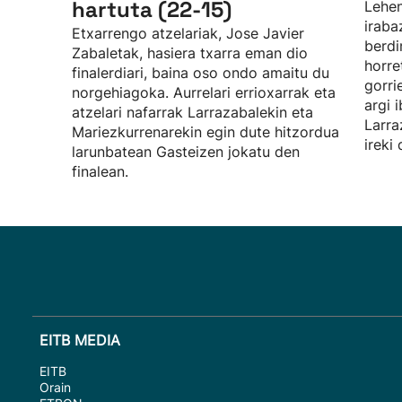
hartuta (22-15)
Lehen
iraba
Etxarrengo atzelariak, Jose Javier
berdi
Zabaletak, hasiera txarra eman dio
horre
finalerdiari, baina oso ondo amaitu du
gorri
norgehiagoka. Aurrelari errioxarrak eta
argi i
atzelari nafarrak Larrazabalekin eta
Larra
Mariezkurrenarekin egin dute hitzordua
ireki
larunbatean Gasteizen jokatu den
finalean.
EITB MEDIA
EITB
Orain