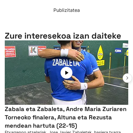
Publizitatea
Zure interesekoa izan daiteke
Zabala eta Zabaleta, Andre Maria Zuriaren
Torneoko finalera, Altuna eta Rezusta
mendean hartuta (22-15)
Etxarrengo atzelariak, Jose Javier Zabaletak, hasiera txarra