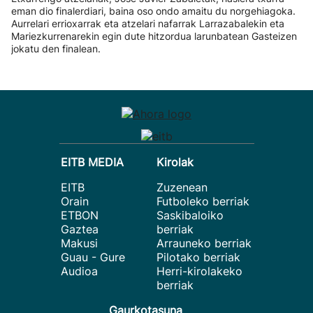
eman dio finalerdiari, baina oso ondo amaitu du norgehiagoka.
Aurrelari errioxarrak eta atzelari nafarrak Larrazabalekin eta
Mariezkurrenarekin egin dute hitzordua larunbatean Gasteizen
jokatu den finalean.
EITB MEDIA
Kirolak
EITB
Zuzenean
Orain
Futboleko berriak
ETBON
Saskibaloiko
Gaztea
berriak
Makusi
Arrauneko berriak
Guau - Gure
Pilotako berriak
Audioa
Herri-kirolakeko
berriak
Gaurkotasuna