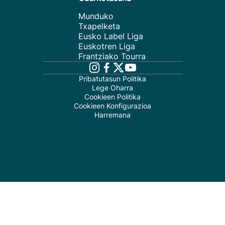
Munduko
Txapelketa
Eusko Label Liga
Euskotren Liga
Frantziako Tourra
Pribatutasun Politika
Lege Oharra
Cookieen Politika
Cookieen Konfigurazioa
Harremana