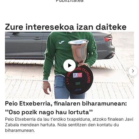
Publizitatea
Zure interesekoa izan daiteke
Peio Etxeberria, finalaren biharamunean:
''Oso pozik nago hau lortuta''
Peio Etxeberria da lau t'erdiko txapelduna, atzoko finalean Javi
Zabala mendean hartuta. Nola sentitzen den kontatu du
biharamunean.