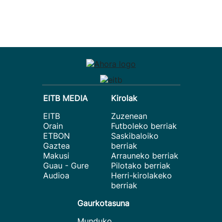
EITB MEDIA
Kirolak
EITB
Zuzenean
Orain
Futboleko berriak
ETBON
Saskibaloiko
Gaztea
berriak
Makusi
Arrauneko berriak
Guau - Gure
Pilotako berriak
Audioa
Herri-kirolakeko
berriak
Gaurkotasuna
Munduko