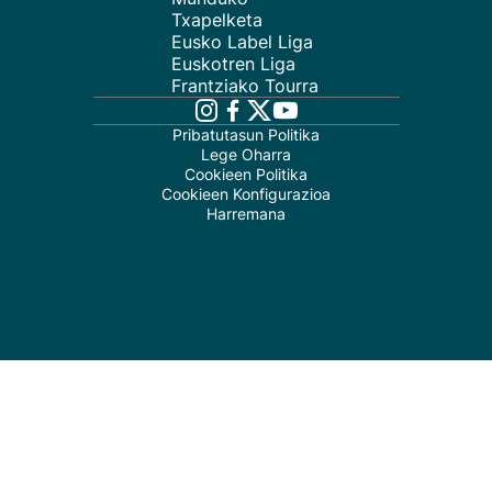
Txapelketa
Eusko Label Liga
Euskotren Liga
Frantziako Tourra
Pribatutasun Politika
Lege Oharra
Cookieen Politika
Cookieen Konfigurazioa
Harremana