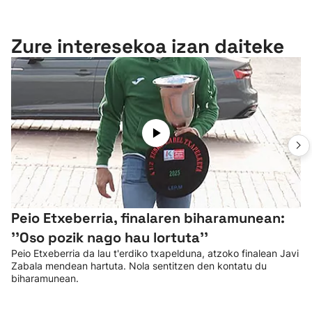
Zure interesekoa izan daiteke
Peio Etxeberria, finalaren biharamunean:
''Oso pozik nago hau lortuta''
Peio Etxeberria da lau t'erdiko txapelduna, atzoko finalean Javi
Zabala mendean hartuta. Nola sentitzen den kontatu du
biharamunean.