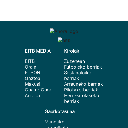
EITB MEDIA
Kirolak
EITB
Zuzenean
Orain
Futboleko berriak
ETBON
Saskibaloiko
Gaztea
berriak
Makusi
Arrauneko berriak
Guau - Gure
Pilotako berriak
Audioa
Herri-kirolakeko
berriak
Gaurkotasuna
Munduko
Txapelketa