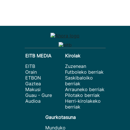
EITB MEDIA
Kirolak
EITB
Zuzenean
Orain
Futboleko berriak
ETBON
Saskibaloiko
Gaztea
berriak
Makusi
Arrauneko berriak
Guau - Gure
Pilotako berriak
Audioa
Herri-kirolakeko
berriak
Gaurkotasuna
Munduko