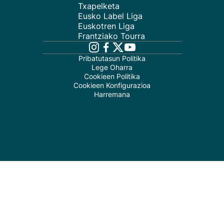
Txapelketa
Eusko Label Liga
Euskotren Liga
Frantziako Tourra
Pribatutasun Politika
Lege Oharra
Cookieen Politika
Cookieen Konfigurazioa
Harremana