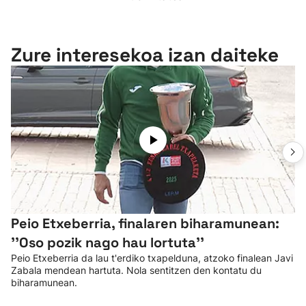
Zure interesekoa izan daiteke
Peio Etxeberria, finalaren biharamunean:
''Oso pozik nago hau lortuta''
Peio Etxeberria da lau t'erdiko txapelduna, atzoko finalean Javi
Zabala mendean hartuta. Nola sentitzen den kontatu du
biharamunean.