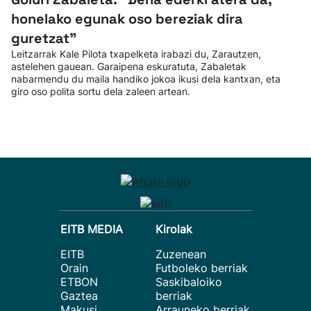
honelako egunak oso bereziak dira
guretzat”
Leitzarrak Kale Pilota txapelketa irabazi du, Zarautzen,
astelehen gauean. Garaipena eskuratuta, Zabaletak
nabarmendu du maila handiko jokoa ikusi dela kantxan, eta
giro oso polita sortu dela zaleen artean.
EITB MEDIA
Kirolak
EITB
Zuzenean
Orain
Futboleko berriak
ETBON
Saskibaloiko
Gaztea
berriak
Makusi
Arrauneko berriak