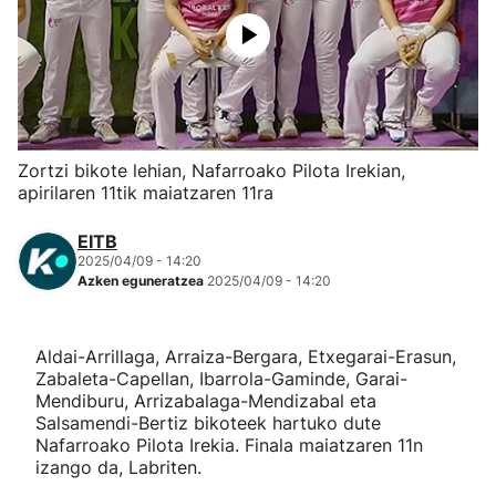
Herri-kirolak
Eskubaloia
Kirolak 360
Zortzi bikote lehian, Nafarroako Pilota Irekian,
apirilaren 11tik maiatzaren 11ra
Atletismoa
EITB
2025/04/09 - 14:20
Mendi-lasterketak
Azken eguneratzea
2025/04/09 - 14:20
Kirol gehiago
Aldai-Arrillaga, Arraiza-Bergara, Etxegarai-Erasun,
Zabaleta-Capellan, Ibarrola-Gaminde, Garai-
"Helmuga"
Mendiburu, Arrizabalaga-Mendizabal eta
Salsamendi-Bertiz bikoteek hartuko dute
Nafarroako Pilota Irekia. Finala maiatzaren 11n
izango da, Labriten.