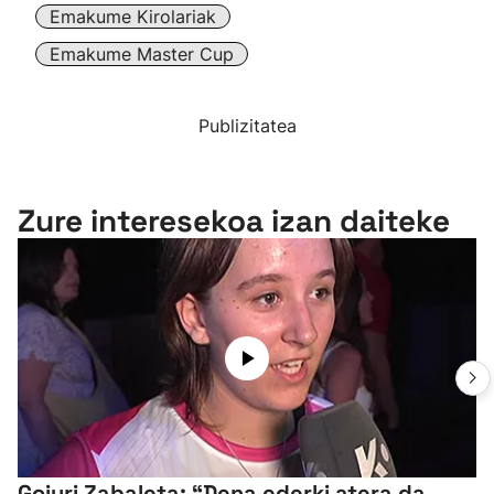
Emakume Kirolariak
Emakume Master Cup
Publizitatea
Zure interesekoa izan daiteke
Goiuri Zabaleta: “Dena ederki atera da,