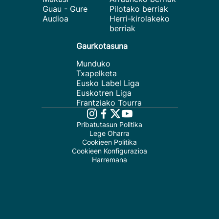
Guau - Gure
Pilotako berriak
Audioa
Herri-kirolakeko
berriak
Gaurkotasuna
Munduko
Txapelketa
Eusko Label Liga
Euskotren Liga
Frantziako Tourra
Pribatutasun Politika
Lege Oharra
Cookieen Politika
Cookieen Konfigurazioa
Harremana