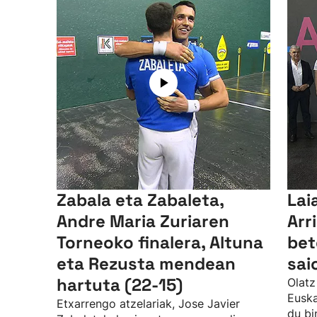
Zabala eta Zabaleta,
Lai
Andre Maria Zuriaren
Arr
Torneoko finalera, Altuna
bet
eta Rezusta mendean
sai
hartuta (22-15)
Olatz
Euska
Etxarrengo atzelariak, Jose Javier
du bi