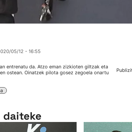
020/05/12 - 16:55
an entrenatu da. Atzo eman zizkioten giltzak eta
Publizi
teren ostean. Oinatzek pilota gosez zegoela onartu
ea
n daiteke