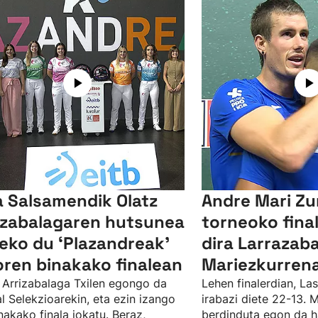
a Salsamendik Olatz
Andre Mari Zu
izabalagaren hutsunea
torneoko fina
eko du ‘Plazandreak'
dira Larrazaba
oren binakako finalean
Mariezkurren
 Arrizabalaga Txilen egongo da
Lehen finalerdian, Las
l Selekzioarekin, eta ezin izango
irabazi diete 22-13. 
nakako finala jokatu. Beraz,
berdinduta egon da h