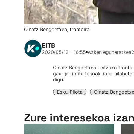
Oinatz Bengoetxea, frontoira
EITB
2020/05/12 - 16:55
Azken eguneratzea
2
Oinatz Bengoetxea Leitzako frontoi
gaur jarri ditu takoak, ia bi hilabe
digu.
Esku-Pilota
Oinatz Bengoetx
Zure interesekoa iza