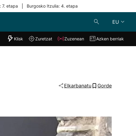
|
: 7. etapa
Burgosko Itzulia: 4. etapa
EU
"Helmuga"
Klisk
Zuretzat
Zuzenean
Azken berriak
Klisk
Zuzenean
o
Zuretzat
Azken berria
Elkarbanatu
Gorde