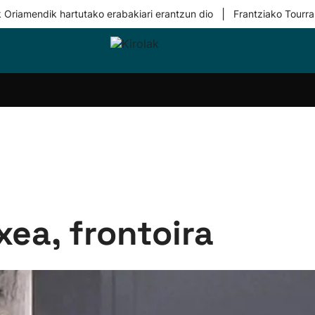
|
 Oriamendik hartutako erabakiari erantzun dio
Frantziako Tourra
i-
Eskubaloia
Kirolak
Atletismoa
Mendi-
Kirol
lak
360
lasterketak
gehiag
Taldeak
olaritza
Lehiaketak
Zuzenean
i-
Kirol-
tzea
bideoak
l Herri
tira
ea, frontoira