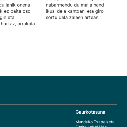
du lanik onena
nabarmendu du maila handiko jokoa
uk ez baita oso
ikusi dela kantxan, eta giro oso polita
egin eta
sortu dela zaleen artean.
hortaz, arrakala
.
Gaurkotasuna
Munduko Txapelketa
Eusko Label Liga