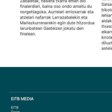
Zabaletak, hasiera txarra eman dio
Salsa
finalerdiari, baina oso ondo amaitu du
bikot
norgehiagoka. Aurrelari errioxarrak eta
lehia
atzelari nafarrak Larrazabalekin eta
aldak
Mariezkurrenarekin egin dute hitzordua
Itxas
larunbatean Gasteizen jokatu den
elkar
finalean.
kirol
dituz
astel
EITB MEDIA
EITB
Orain