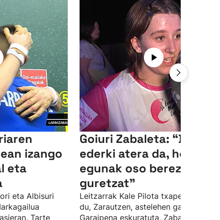
riaren
Goiuri Zabaleta: “Dena
lean izango
ederki atera da, honelak
l eta
egunak oso bereziak dir
a
guretzat”
ori eta Albisuri
Leitzarrak Kale Pilota txapelketa irab
Markagailua
du, Zarautzen, astelehen gauean.
asieran. Tarte
Garaipena eskuratuta, Zabaletak