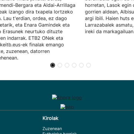
mendi-Bergara eta Aldai-Arrillaga
horretan, Lasok egin 
eak izango dira txapela lortzeko
gorrien aldean, Albis
n. Lau t'erdian, ordea, ez dago
argi ibili. Haien huts 
etarik, eta Enara Gamindek eta
Larrazabalek asmatu, 
o Erasunek neurtuko dituzte
ireki da markagailuan
ren indarrak. ETB2 ONek eta
akeitb.eus-ek finalak emango
te, zuzenean, datorren
ehenean.
Kirolak
Zuzenean
Futboleko berriak