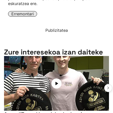
eskuratzea ere.
Erremontari
Publizitatea
Zure interesekoa izan daiteke