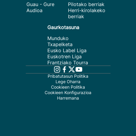
Guau - Gure
Pilotako berriak
Audioa
Herri-kirolakeko
berriak
Gaurkotasuna
Munduko
Txapelketa
Eusko Label Liga
Euskotren Liga
Frantziako Tourra
Pribatutasun Politika
Lege Oharra
Cookieen Politika
Cookieen Konfigurazioa
Harremana