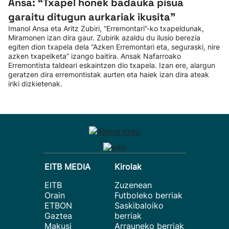
Ansa: “Txapel honek badauka pisua
garaitu ditugun aurkariak ikusita”
Imanol Ansa eta Aritz Zubiri, “Erremontari”-ko txapeldunak,
Miramonen izan dira gaur. Zubirik azaldu du ilusio berezia
egiten dion txapela dela “Azken Erremontari eta, seguraski, nire
azken txapelketa” izango baitira. Ansak Nafarroako
Erremontista taldeari eskaintzen dio txapela. Izan ere, alargun
geratzen dira erremontistak aurten eta haiek izan dira ateak
iriki dizkietenak.
EITB MEDIA
Kirolak
EITB
Zuzenean
Orain
Futboleko berriak
ETBON
Saskibaloiko
Gaztea
berriak
Makusi
Arrauneko berriak