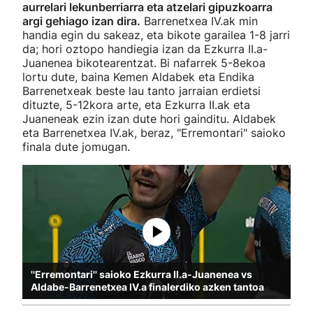
aurrelari lekunberriarra eta atzelari gipuzkoarra
argi gehiago izan dira.
Barrenetxea IV.ak min
handia egin du sakeaz, eta bikote garailea 1-8 jarri
da; hori oztopo handiegia izan da Ezkurra II.a-
Juanenea bikotearentzat. Bi nafarrek 5-8ekoa
lortu dute, baina Kemen Aldabek eta Endika
Barrenetxeak beste lau tanto jarraian erdietsi
dituzte, 5-12kora arte, eta Ezkurra II.ak eta
Juaneneak ezin izan dute hori gainditu. Aldabek
eta Barrenetxea IV.ak, beraz, "Erremontari" saioko
finala dute jomugan.
''Erremontari'' saioko Ezkurra II.a-Juanenea vs
Aldabe-Barrenetxea IV.a finalerdiko azken tantoa