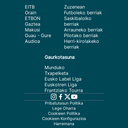
EITB
Zuzenean
Orain
Futboleko berriak
ETBON
Saskibaloiko
Gaztea
berriak
Makusi
Arrauneko berriak
Guau - Gure
Pilotako berriak
Audioa
Herri-kirolakeko
berriak
Gaurkotasuna
Munduko
Txapelketa
Eusko Label Liga
Euskotren Liga
Frantziako Tourra
Pribatutasun Politika
Lege Oharra
Cookieen Politika
Cookieen Konfigurazioa
Harremana