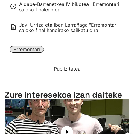
Aldabe-Barrenetxea IV bikotea ''Erremontari''
saioko finalean da
Javi Urriza eta Iban Larrañaga "Erremontari"
saioko final handirako sailkatu dira
Erremontari
Publizitatea
Zure interesekoa izan daiteke