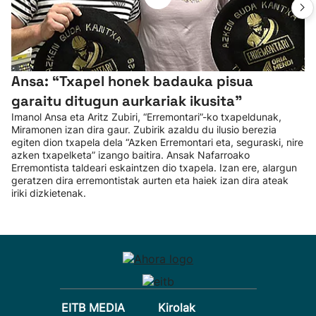
Ansa: “Txapel honek badauka pisua
garaitu ditugun aurkariak ikusita”
Imanol Ansa eta Aritz Zubiri, “Erremontari”-ko txapeldunak,
Miramonen izan dira gaur. Zubirik azaldu du ilusio berezia
egiten dion txapela dela “Azken Erremontari eta, seguraski, nire
azken txapelketa” izango baitira. Ansak Nafarroako
Erremontista taldeari eskaintzen dio txapela. Izan ere, alargun
geratzen dira erremontistak aurten eta haiek izan dira ateak
iriki dizkietenak.
EITB MEDIA
Kirolak