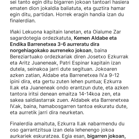
sei tanto egin ditu bigarren jokoan tantoari hasiera
ematen dion jokaldia baliatuta, eta guztira hamar
egin ditu, partidan. Horrek eragin handia izan du
finalerdian.
Iñaki Lekuona kapitain lanetan, eta Oialume Zar
sagardotegia ordezkatuta,
Kemen Aldabe eta
Endika Barrenetxea 3-6 aurreratu dira
norgehiagokako aurreneko jokoan
, baina
Bereziartuako ordezkariak diren Josetxo Ezkurrak
eta Aritz Juaneneak, Patri Espinar kapitain izan
dutela, seinakoa jarri dute segituan. Jokoaren
azken zatian, Aldabe eta Barrenetxea IV.a 9-12
ipini dira, eta gertu zuten lehen puntua; Ezkurra
II.ak eta Juaneneak ondo erantzun dute, eta azken
tantora iritsi denean emaitza 14-14koa zen, eta
sakea saldiastarrak zuen. Aldabek eta Barrenetxea
IV.ak, baina, hamabosgarren tantoa eskuratu dute,
eta aurretik jarri dira neurketan.
Finalerdia amaituta, Ezkurra II.ak nabarmendu du
oso garrantzitsua izan dela lehenengo jokoa
aurkariek eskuratzea. Egia esan,
bigarren jokoan,