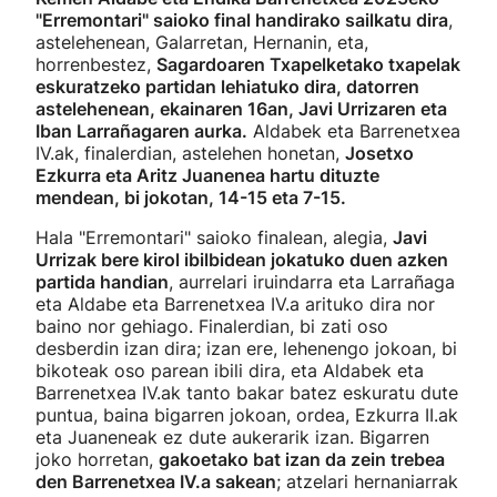
"Erremontari" saioko final handirako sailkatu dira
,
astelehenean, Galarretan, Hernanin, eta,
horrenbestez,
Sagardoaren Txapelketako txapelak
eskuratzeko partidan lehiatuko dira, datorren
astelehenean, ekainaren 16an, Javi Urrizaren eta
Iban Larrañagaren aurka.
Aldabek eta Barrenetxea
IV.ak, finalerdian, astelehen honetan,
Josetxo
Ezkurra eta Aritz Juanenea hartu dituzte
mendean, bi jokotan, 14-15 eta 7-15.
Hala "Erremontari" saioko finalean, alegia,
Javi
Urrizak bere kirol ibilbidean jokatuko duen azken
partida handian
, aurrelari iruindarra eta Larrañaga
eta Aldabe eta Barrenetxea IV.a arituko dira nor
baino nor gehiago. Finalerdian, bi zati oso
desberdin izan dira; izan ere, lehenengo jokoan, bi
bikoteak oso parean ibili dira, eta Aldabek eta
Barrenetxea IV.ak tanto bakar batez eskuratu dute
puntua, baina bigarren jokoan, ordea, Ezkurra II.ak
eta Juaneneak ez dute aukerarik izan. Bigarren
joko horretan,
gakoetako bat izan da zein trebea
den Barrenetxea IV.a sakean
; atzelari hernaniarrak