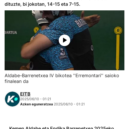
dituzte, bi jokotan, 14-15 eta 7-15.
Herri-kirolak
Eskubaloia
Kirolak 360
Atletismoa
Mendi-lasterketak
Aldabe-Barrenetxea IV bikotea ''Erremontari'' saioko
finalean da
Kirol gehiago
EITB
2025/06/10 - 01:21
"Helmuga"
Azken eguneratzea
2025/06/10 - 01:21
Kemen Aldabe eta Endika Barrenetxea 2025eko