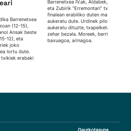
eari
Barrenetxea IV.ak, Aldabek, Ansa II.ak
eta Zubirik “Erremontari” txapelketak
finalean erabiliko duten materiala
dika Barrenetxea
aukeratu dute. Urdinek pilota biziak
okoan (12-15),
aukeratu dituzte, txapelketa guztian
anol Ansak beste
zehar bezala. Moreek, berriz,
15-12), eta
baxuagoa, arinagoa.
riek joko
ea lortu dute.
 txikiek erabaki
Gaurkotasuna