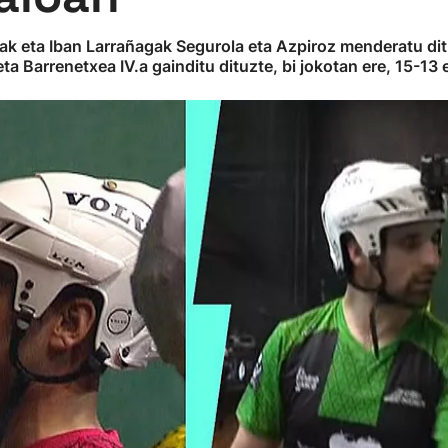
zak eta Iban Larrañagak Segurola eta Azpiroz menderatu ditu
ta Barrenetxea IV.a gainditu dituzte, bi jokotan ere, 15-13 