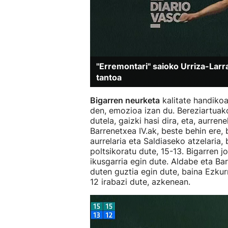
''Erremontari'' saioko Urriza-La
tantoa
Bigarren neurketa
kalitate handikoa 
den, emozioa izan du. Bereziartuako
dutela, gaizki hasi dira, eta, aurrene
Barrenetxea IV.ak, beste behin ere,
aurrelaria eta Saldiaseko atzelaria,
poltsikoratu dute, 15-13. Bigarren jo
ikusgarria egin dute. Aldabe eta Ba
duten guztia egin dute, baina Ezkur
12 irabazi dute, azkenean.