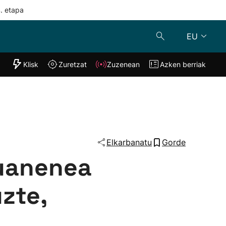
4. etapa
EU
"Helmuga"
Klisk
Zuretzat
Zuzenean
Azken berriak
Klisk
Zuzenean
o
Zuretzat
Azken berria
Elkarbanatu
Gorde
Juanenea
zte,