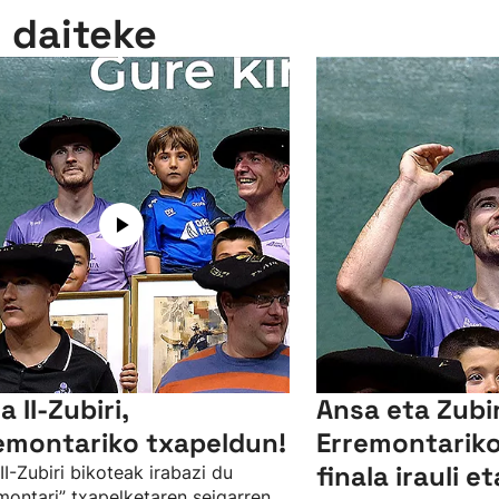
n daiteke
 II-Zubiri,
Ansa eta Zubir
emontariko txapeldun!
Erremontariko
finala irauli e
II-Zubiri bikoteak irabazi du
montari” txapelketaren seigarren