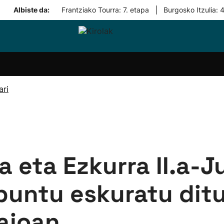
|
Albiste da:
Frantziako Tourra: 7. etapa
Burgosko Itzulia: 
i-
Eskubaloia
Kirolak
Atletismoa
Mendi-
Kirol
lak
360
lasterketak
gehiag
Taldeak
olaritza
Lehiaketak
Zuzenean
ari
i-
Kirol-
tzea
bideoak
l Herri
tira
a eta Ezkurra II.a-
puntu eskuratu ditu
aioan