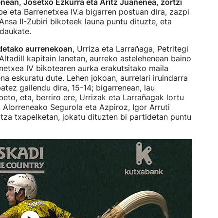
ean, Josetxo Ezkurra eta Aritz Juanenea, zortzi
be eta Barrenetxea IV.a bigarren postuan dira, zazpi
nsa II-Zubiri bikoteek launa puntu dituzte, eta
t daukate.
idetako aurrenekoan
, Urriza eta Larrañaga, Petritegi
Altadill kapitain lanetan, aurreko astelehenean baino
enetxea IV bikotearen aurka erakutsitako maila
na eskuratu dute. Lehen jokoan, aurrelari iruindarra
batez gailendu dira, 15-14; bigarrenean, lau
beto, eta, berriro ere, Urrizak eta Larrañagak lortu
. Alorreneako Segurola eta Azpiroz, Igor Arruti
ltza txapelketan, jokatu dituzten bi partidetan puntu