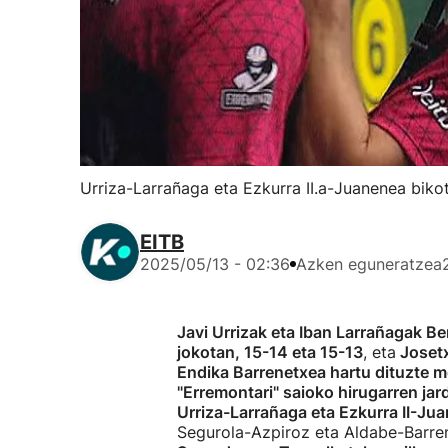
Urriza-Larrañaga eta Ezkurra II.a-Juanenea biko
EITB
2025/05/13 - 02:36
Azken eguneratzea
Javi Urrizak eta Iban Larrañagak Be
jokotan, 15-14 eta 15-13
, eta
Josetx
Endika Barrenetxea hartu dituzte m
"Erremontari" saioko hirugarren jar
Urriza-Larrañaga eta Ezkurra II-Ju
Segurola-Azpiroz eta Aldabe-Barrene