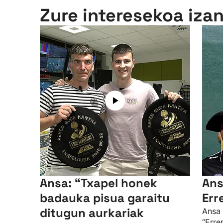
Zure interesekoa iza
Ansa: “Txapel honek
Ansa
badauka pisua garaitu
Err
ditugun aurkariak
Ansa 
“Erre