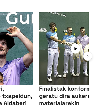
i,
Finalistak konforme
 txapeldun,
geratu dira aukeratutak
ta Aldaberi
materialarekin