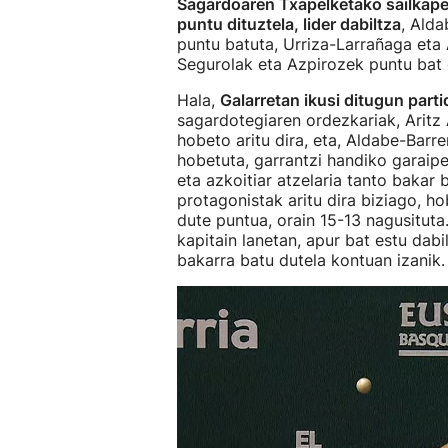
Sagardoaren Txapelketako sailkapen
puntu dituztela, lider dabiltza
, Alda
puntu batuta, Urriza-Larrañaga eta A
Segurolak eta Azpirozek puntu ba
Hala,
Galarretan ikusi ditugun part
sagardotegiaren ordezkariak, Aritz 
hobeto aritu dira, eta, Aldabe-Barr
hobetuta, garrantzi handiko garaipe
eta azkoitiar atzelaria tanto bakar 
protagonistak aritu dira biziago, ho
dute puntua, orain 15-13 nagusituta
kapitain lanetan, apur bat estu dabi
bakarra batu dutela kontuan izanik.