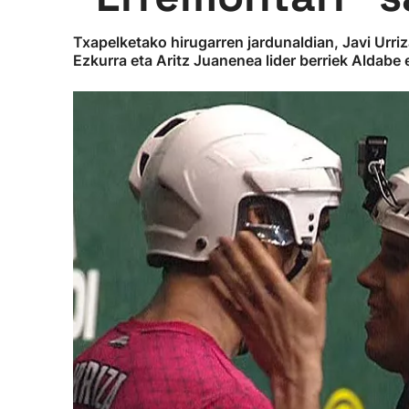
Txapelketako hirugarren jardunaldian, Javi Urri
Ezkurra eta Aritz Juanenea lider berriek Aldabe e