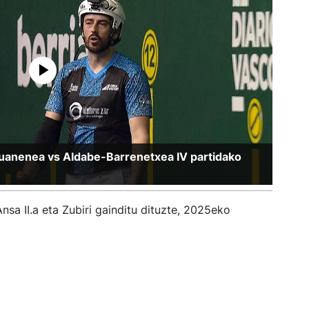
I-Juanenea vs Aldabe-Barrenetxea IV partidako
nsa II.a eta Zubiri gainditu dituzte, 2025eko