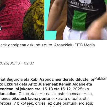
teek garaipena eskuratu dute. Argazkiak: EITB Media.
2025/05/13 - 02:37
Publizi
ñat Segurola eta Xabi Azpiroz menderatu dituzte, bi
o Ezkurrak eta Aritz Juaneneak Kemen Aldabe eta
endean, bi jokotan ere, 15-13 eta 15-12
, 2025eko
dunaldian
, Galarretan, Hernanin, astelehenean. Hala,
anenea bikoteek launa puntu
eskuratu dituzte, eta
txea IV bikoteek, ordez, ez dute punturik erdietsi;