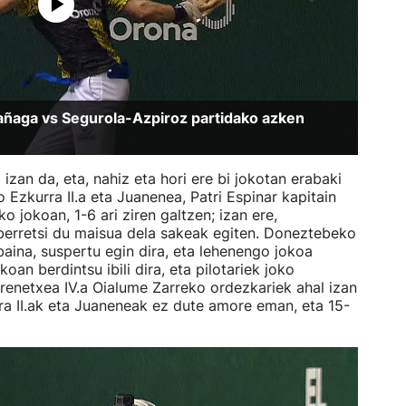
rrañaga vs Segurola-Azpiroz partidako azken
izan da, eta, nahiz eta hori ere bi jokotan erabaki
 Ezkurra II.a eta Juanenea, Patri Espinar kapitain
ko jokoan, 1-6 ari ziren galtzen; izan ere,
 berretsi du maisua dela sakeak egiten. Doneztebeko
 baina, suspertu egin dira, eta lehenengo jokoa
koan berdintsu ibili dira, eta pilotariek joko
rrenetxea IV.a Oialume Zarreko ordezkariek ahal izan
ra II.ak eta Juaneneak ez dute amore eman, eta 15-