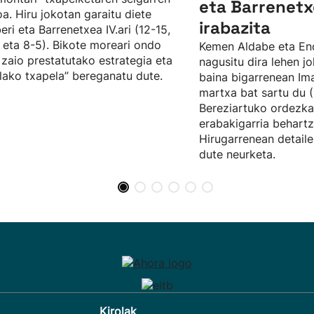
eta Barrenetx
oa. Hiru jokotan garaitu diete
irabazita
eri eta Barrenetxea IV.ari (12-15,
 eta 8-5). Bikote moreari ondo
Kemen Aldabe eta En
 zaio prestatutako estrategia eta
nagusitu dira lehen j
lako txapela” bereganatu dute.
baina bigarrenean Im
martxa bat sartu du (
Bereziartuko ordezka
erabakigarria behartz
Hirugarrenean detaile
dute neurketa.
Kirolak