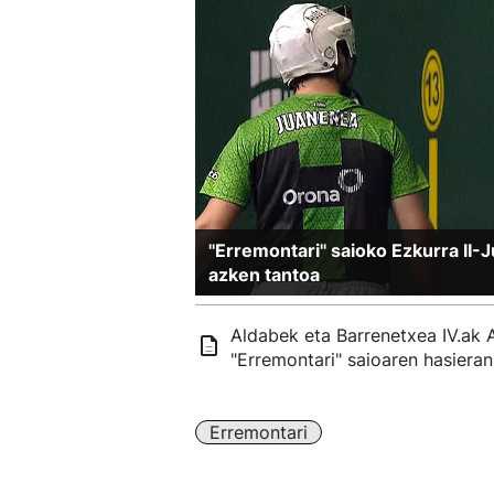
''Erremontari'' saioko Ezkurra I
azken tantoa
Aldabek eta Barrenetxea IV.ak A
"Erremontari" saioaren hasieran
Erremontari