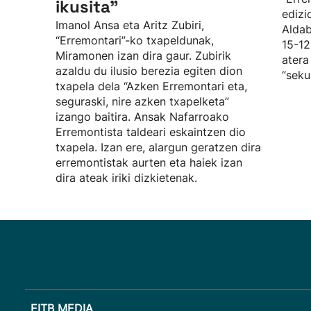
ikusita”
edizi
Imanol Ansa eta Aritz Zubiri,
Aldab
“Erremontari”-ko txapeldunak,
15-12
Miramonen izan dira gaur. Zubirik
atera
azaldu du ilusio berezia egiten dion
“seku
txapela dela “Azken Erremontari eta,
seguraski, nire azken txapelketa”
izango baitira. Ansak Nafarroako
Erremontista taldeari eskaintzen dio
txapela. Izan ere, alargun geratzen dira
erremontistak aurten eta haiek izan
dira ateak iriki dizkietenak.
EITB MEDIA