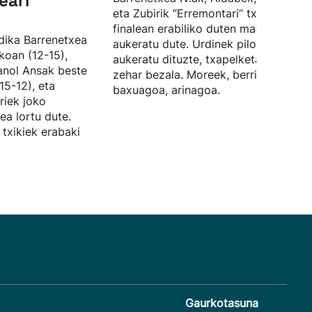
eari
eta Zubirik “Erremontari” txapelketak
finalean erabiliko duten materiala
dika Barrenetxea
aukeratu dute. Urdinek pilota biziak
okoan (12-15),
aukeratu dituzte, txapelketa guztian
anol Ansak beste
zehar bezala. Moreek, berriz,
15-12), eta
baxuagoa, arinagoa.
riek joko
ea lortu dute.
 txikiek erabaki
Gaurkotasuna