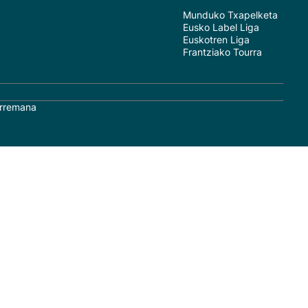
Munduko Txapelketa
Eusko Label Liga
Euskotren Liga
Frantziako Tourra
rremana