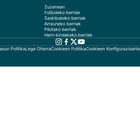
Zuzenean
Futboleko berriak
Saskibaloiko berriak
Arrauneko berriak
Pilotako berriak
Herri-kirolakeko berriak
asun Politika
Lege Oharra
Cookieen Politika
Cookieen Konfigurazioa
Ha