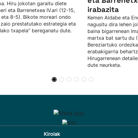
eta Barrenetx
oa. Hiru jokotan garaitu diete
irabazita
eri eta Barrenetxea IV.ari (12-15,
 eta 8-5). Bikote moreari ondo
Kemen Aldabe eta En
 zaio prestatutako estrategia eta
nagusitu dira lehen j
lako txapela” bereganatu dute.
baina bigarrenean Im
martxa bat sartu du (
Bereziartuko ordezka
erabakigarria behartz
Hirugarrenean detaile
dute neurketa.
Kirolak