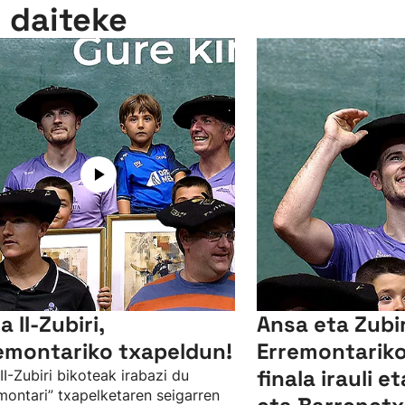
n daiteke
 II-Zubiri,
Ansa eta Zubir
emontariko txapeldun!
Erremontariko
finala irauli e
II-Zubiri bikoteak irabazi du
montari” txapelketaren seigarren