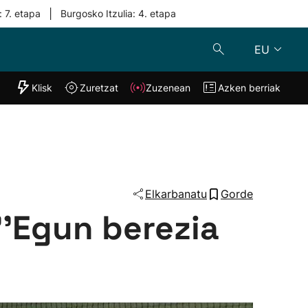
|
: 7. etapa
Burgosko Itzulia: 4. etapa
EU
"Helmuga"
Klisk
Zuretzat
Zuzenean
Azken berriak
Klisk
Zuzenean
o
Zuretzat
Azken berria
Elkarbanatu
Gorde
''Egun berezia