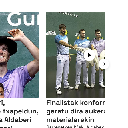
i,
Finalistak konforme
 txapeldun,
geratu dira aukeratutak
ta Aldaberi
materialarekin
Barrenetxea IV.ak, Aldabek, Ansa II.ak