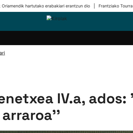
|
 Oriamendik hartutako erabakiari erantzun dio
Frantziako Tourra
i-
Eskubaloia
Kirolak
Atletismoa
Mendi-
Kirol
lak
360
lasterketak
gehiag
Taldeak
olaritza
Lehiaketak
Zuzenean
ari
i-
Kirol-
tzea
bideoak
l Herri
tira
enetxea IV.a, ados: 
 arraroa''