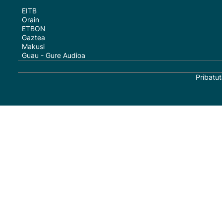
EITB
Orain
ETBON
Gaztea
Makusi
Guau - Gure Audioa
Pribatut