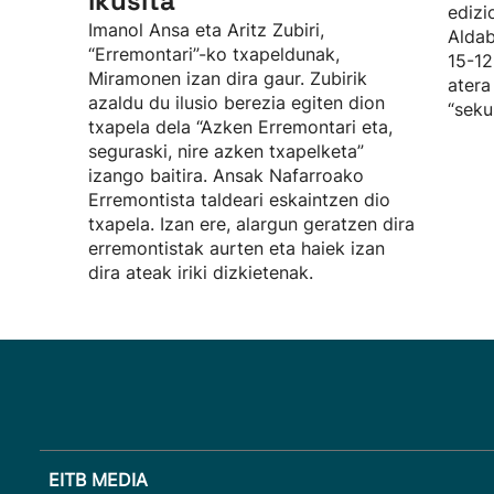
ikusita”
edizi
Imanol Ansa eta Aritz Zubiri,
Aldab
“Erremontari”-ko txapeldunak,
15-12
Miramonen izan dira gaur. Zubirik
atera
azaldu du ilusio berezia egiten dion
“seku
txapela dela “Azken Erremontari eta,
seguraski, nire azken txapelketa”
izango baitira. Ansak Nafarroako
Erremontista taldeari eskaintzen dio
txapela. Izan ere, alargun geratzen dira
erremontistak aurten eta haiek izan
dira ateak iriki dizkietenak.
EITB MEDIA