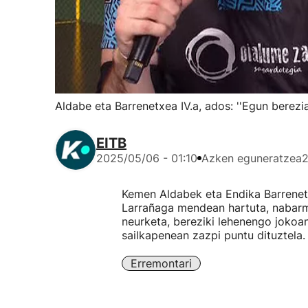
Aldabe eta Barrenetxea IV.a, ados: ''Egun berezia
EITB
2025/05/06 - 01:10
Azken eguneratzea
2
Kemen Aldabek eta Endika Barrenetx
Larrañaga mendean hartuta, nabarm
neurketa, bereziki lehenengo jokoan
sailkapenean zazpi puntu dituztela.
Erremontari