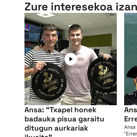
Zure interesekoa iza
Ansa: “Txapel honek
Ansa
badauka pisua garaitu
Err
ditugun aurkariak
Ansa 
“Erre