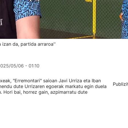
 izan da, partida arraroa''
025/05/06 - 01:10
eak, "Erremontari" saioan Javi Urriza eta Iban
Publizi
endu dute Urrizaren egoerak markatu egin duela
. Hori bai, horrez gain, azpimarratu dute