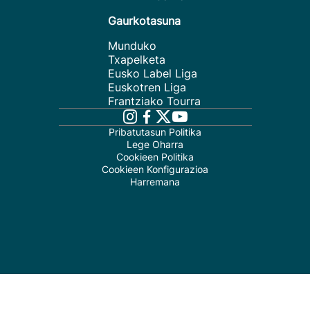
Gaurkotasuna
Munduko
Txapelketa
Eusko Label Liga
Euskotren Liga
Frantziako Tourra
Pribatutasun Politika
Lege Oharra
Cookieen Politika
Cookieen Konfigurazioa
Harremana