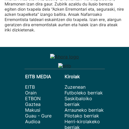
Miramonen izan dira gaur. Zubirik azaldu du ilusio berezia
egiten dion txapela dela “Azken Erremontari eta, seguraski, nire
azken txapelketa” izango baitira. Ansak Nafarroako
Erremontista taldeari eskaintzen dio txapela. Izan ere, alargun
geratzen dira erremontistak aurten eta haiek izan dira ateak
iriki dizkietenak.
EITB MEDIA
Kirolak
EITB
Zuzenean
Orain
Futboleko berriak
ETBON
Saskibaloiko
Gaztea
berriak
Makusi
Arrauneko berriak
Guau - Gure
Pilotako berriak
Audioa
Herri-kirolakeko
berriak