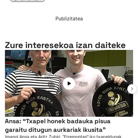
Publizitatea
Zure interesekoa izan daiteke
Ansa: “Txapel honek badauka pisua
garaitu ditugun aurkariak ikusita”
Imanol Ansa eta Aritz Zubiri, “Erremontari”-ko txapeldunak,