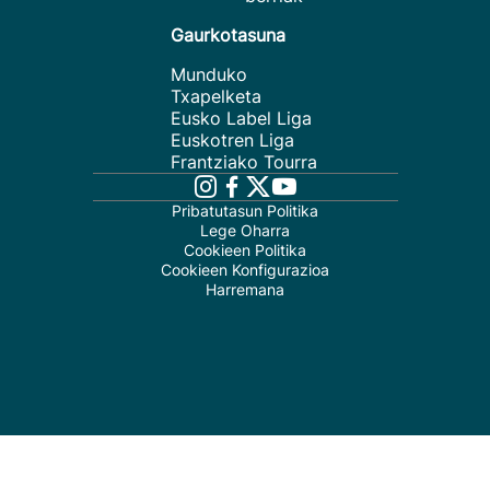
Gaurkotasuna
Munduko
Txapelketa
Eusko Label Liga
Euskotren Liga
Frantziako Tourra
Pribatutasun Politika
Lege Oharra
Cookieen Politika
Cookieen Konfigurazioa
Harremana