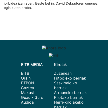
ibilbidea izan zuen. Beste behin, David Delgadoren omenez
egin zuten proba.
EITB MEDIA
Kirolak
EITB
Zuzenean
Orain
Futboleko berriak
ETBON
Saskibaloiko
Gaztea
berriak
Makusi
Arrauneko berriak
Guau - Gure
Pilotako berriak
Audioa
Herri-kirolakeko
berriak