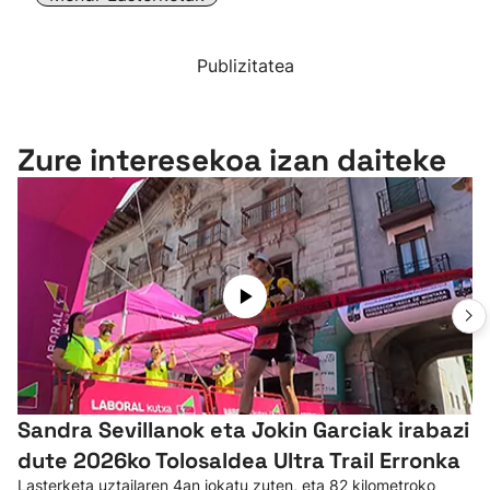
Publizitatea
Zure interesekoa izan daiteke
Sandra Sevillanok eta Jokin Garciak irabazi
dute 2026ko Tolosaldea Ultra Trail Erronka
Lasterketa uztailaren 4an jokatu zuten, eta 82 kilometroko