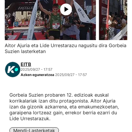
Herri-kirolak
Eskubaloia
Kirolak 360
Aitor Ajuria eta Lide Urrestarazu nagusitu dira Gorbeia
Suzien lasterketan
Atletismoa
EITB
2025/09/27 - 17:57
Mendi-lasterketak
Azken eguneratzea
2025/09/27 - 17:57
Kirol gehiago
Gorbeia Suzien probaren 12. edizioak euskal
korrikalariak izan ditu protagonista. Aitor Ajuria
"Helmuga"
izan da gizonik azkarrena, eta emakumezkoetan,
garaipena lortzeaz gain, errekor berria ezarri du
Lide Urrestarazuk.
Mendi-Lasterketak