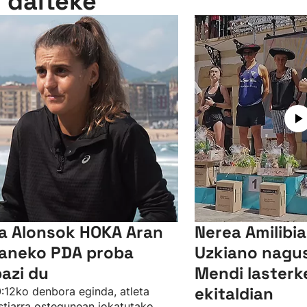
n daiteke
a Alonsok HOKA Aran
Nerea Amilibi
aneko PDA proba
Uzkiano nagusi
bazi du
Mendi lasterk
ekitaldian
:12ko denbora eginda, atleta
tiarra ostegunean jokatutako