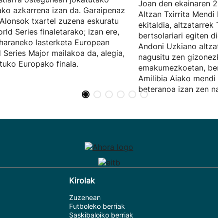
Joan den ekainaren 2
ko azkarrena izan da. Garaipenaz
Altzan Txirrita Mendi 
 Alonsok txartel zuzena eskuratu
ekitaldia, altzatarrek 
rld Series finaletarako; izan ere,
bertsolariari egiten 
haraneko lasterketa European
Andoni Uzkiano altza
 Series Major mailakoa da, alegia,
nagusitu zen gizonez
ituko Europako finala.
emakumezkoetan, ber
Amilibia Aiako mendi 
beteranoa izan zen na
Kirolak
Zuzenean
Futboleko berriak
Saskibaloiko berriak