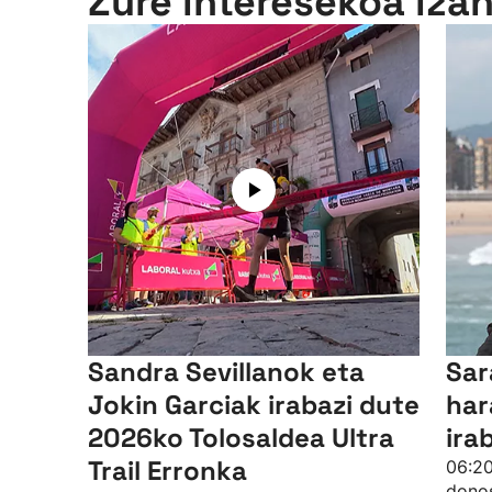
Zure interesekoa iza
Sandra Sevillanok eta
Sar
Jokin Garciak irabazi dute
har
2026ko Tolosaldea Ultra
ira
Trail Erronka
06:20
donos