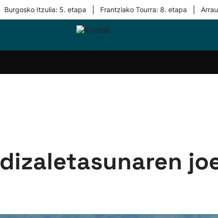
|
|
Burgosko Itzulia: 5. etapa
Frantziako Tourra: 8. etapa
Arra
i-
Eskubaloia
Kirolak
Atletismoa
Mendi-
Kirol
lak
360
lasterketak
gehiag
Taldeak
olaritza
Lehiaketak
Zuzenean
i-
Kirol-
tzea
bideoak
l Herri
tira
dizaletasunaren joe