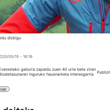
aldu dizkigu
020/05/15 - 16:19
Everesteko gailurra zapaldu zuen 40 urte bete ziren
Publizi
dizaletasunaren inguruko hausnarketa interesgarria
olak