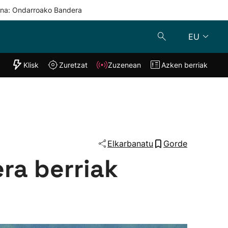
una: Ondarroako Bandera
EU
"Helmuga"
Klisk
Zuretzat
Zuzenean
Azken berriak
Klisk
Zuzenean
o
Zuretzat
Azken berria
Elkarbanatu
Gorde
ra berriak