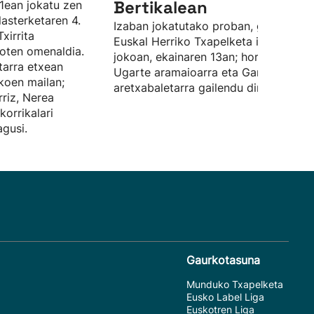
Bertikalean
1ean jokatu zen
lasterketaren 4.
Izaban jokatutako proban, gainera,
Txirrita
Euskal Herriko Txapelketa izan da
dioten omenaldia.
jokoan, ekainaren 13an; horretan, Aito
tarra etxean
Ugarte aramaioarra eta Garazi Abaso
koen mailan;
aretxabaletarra gailendu dira.
riz, Nerea
korrikalari
gusi.
Gaurkotasuna
Munduko Txapelketa
Eusko Label Liga
Euskotren Liga