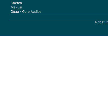
Gaztea
Makusi
Guau - Gure Audioa
Pribatut