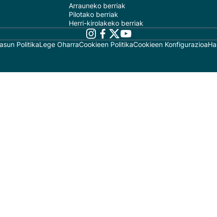
Arrauneko berriak
Pilotako berriak
Herri-kirolakeko berriak
asun Politika
Lege Oharra
Cookieen Politika
Cookieen Konfigurazioa
Ha