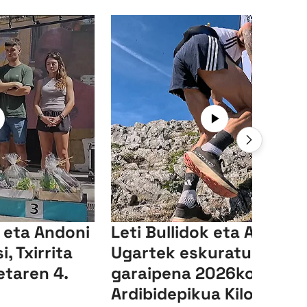
a eta Andoni
Leti Bullidok eta Aitor
, Txirrita
Ugartek eskuratu dute
etaren 4.
garaipena 2026ko
Ardibidepikua Kilometro