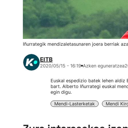
Iñurrategik mendizaletasunaren joera berriak az
EITB
2020/05/15 - 16:19
Azken eguneratzea
2
Euskal espedizio batek lehen aldiz 
bart. Alberto Iñurrategi euskal men
egin digu.
Mendi-Lasterketak
Mendi Kir