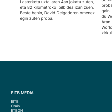
Lasterketa uztailaren 4an jokatu zuten,
proba
eta 82 kilometroko ibilbidea izan zuen.
gain,
Beste behin, David Delgadoren omenez
du Wo
egin zuten proba.
Aran 
World
zirku
EITB MEDIA
EITB
Orain
ETBON