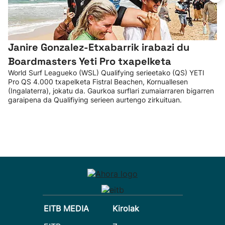
Janire Gonzalez-Etxabarrik irabazi du
Boardmasters Yeti Pro txapelketa
World Surf Leagueko (WSL) Qualifying serieetako (QS) YETI
Pro QS 4.000 txapelketa Fistral Beachen, Kornuallesen
(Ingalaterra), jokatu da. Gaurkoa surflari zumaiarraren bigarren
garaipena da Qualifiying serieen aurtengo zirkuituan.
EITB MEDIA
Kirolak