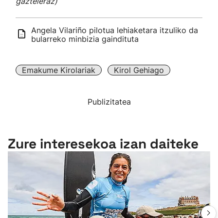
gazteleraz)
Angela Vilariño pilotua lehiaketara itzuliko da
bularreko minbizia gaindituta
Emakume Kirolariak
Kirol Gehiago
Publizitatea
Zure interesekoa izan daiteke