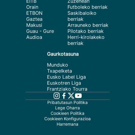
EITB
Zuzenean
Orain
Futboleko berriak
ETBON
Saskibaloiko
Gaztea
berriak
Makusi
Arrauneko berriak
Guau - Gure
Pilotako berriak
Audioa
Herri-kirolakeko
berriak
Gaurkotasuna
Munduko
Txapelketa
Eusko Label Liga
Euskotren Liga
Frantziako Tourra
Pribatutasun Politika
Lege Oharra
Cookieen Politika
Cookieen Konfigurazioa
Harremana