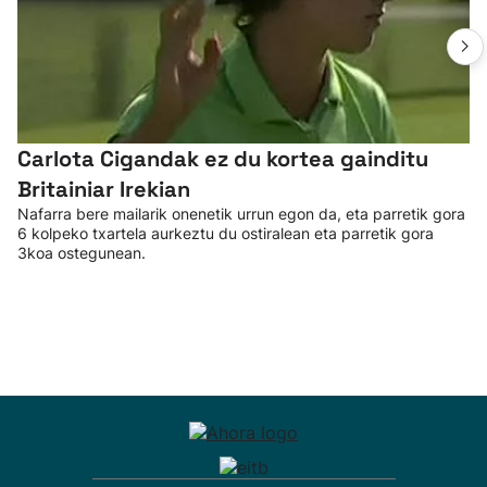
Carlota Cigandak ez du kortea gainditu
Britainiar Irekian
Nafarra bere mailarik onenetik urrun egon da, eta parretik gora
6 kolpeko txartela aurkeztu du ostiralean eta parretik gora
3koa ostegunean.