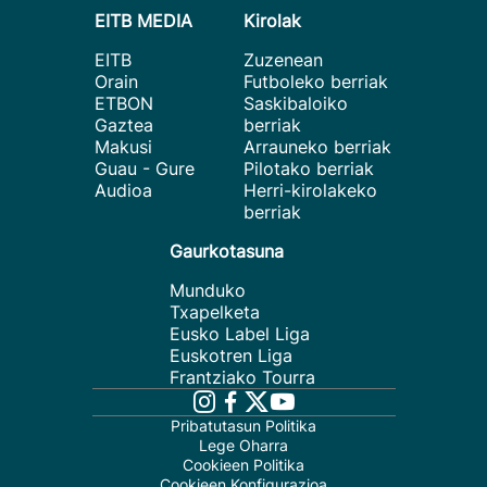
EITB MEDIA
Kirolak
EITB
Zuzenean
Orain
Futboleko berriak
ETBON
Saskibaloiko
Gaztea
berriak
Makusi
Arrauneko berriak
Guau - Gure
Pilotako berriak
Audioa
Herri-kirolakeko
berriak
Gaurkotasuna
Munduko
Txapelketa
Eusko Label Liga
Euskotren Liga
Frantziako Tourra
Pribatutasun Politika
Lege Oharra
Cookieen Politika
Cookieen Konfigurazioa