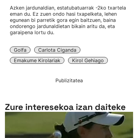
Azken jardunaldian, estatubatuarrak -2ko txartela
eman du. Ez zuen ondo hasi txapelketa, lehen
egunean bi parretik gora egin baitzuen, baina
ondorengo jardunaldietan bikain aritu da, eta
garaipena lortu du.
Golfa
Carlota Ciganda
Emakume Kirolariak
Kirol Gehiago
Publizitatea
Zure interesekoa izan daiteke