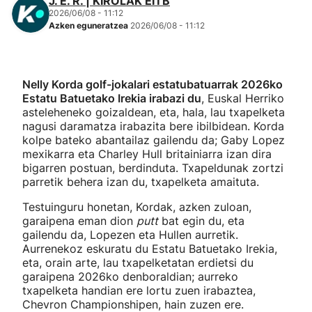
J. E. R. | KIROLAK EITB
2026/06/08 - 11:12
Azken eguneratzea
2026/06/08 - 11:12
Nelly Korda golf-jokalari estatubatuarrak 2026ko
Estatu Batuetako Irekia irabazi du
, Euskal Herriko
asteleheneko goizaldean, eta, hala, lau txapelketa
nagusi daramatza irabazita bere ibilbidean. Korda
kolpe bateko abantailaz gailendu da; Gaby Lopez
mexikarra eta Charley Hull britainiarra izan dira
bigarren postuan, berdinduta. Txapeldunak zortzi
parretik behera izan du, txapelketa amaituta.
Testuinguru honetan, Kordak, azken zuloan,
garaipena eman dion
putt
bat egin du, eta
gailendu da, Lopezen eta Hullen aurretik.
Aurrenekoz eskuratu du Estatu Batuetako Irekia,
eta, orain arte, lau txapelketatan erdietsi du
garaipena 2026ko denboraldian; aurreko
txapelketa handian ere lortu zuen irabaztea,
Chevron Championshipen, hain zuzen ere.