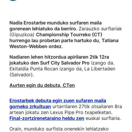
Nadia Erostarbe munduko surfaren maila
gorenean lehiatuko da berriro
. Zarauzko surflariak
(Gipuzkoa)
Championship Tourreko (CT)
hurrengo lau probetan parte hartuko du
,
Tatiana
Weston-Webben ordez
.
Nadiaren lehen hitzordua apirilaren 2tik 12ra
jokatuko den Surf City Salvador Pro
izango da.
Ekitaldia Punta Rocan izango da, La Libertaden
(Salvador).
Aurten egin du debuta, CTen
Erostarbek debuta egin zuen sufaren maila
gorneko zrkuituan
urtarrilaren 27tik otsailaren 8ra
artean jokatu zen Lexus Pipe Pro txapelketan.
Final-zortzirenetaraino heldu zen
euskal surflaria.
Orain, munduko surfista onenekin lehiatzeko