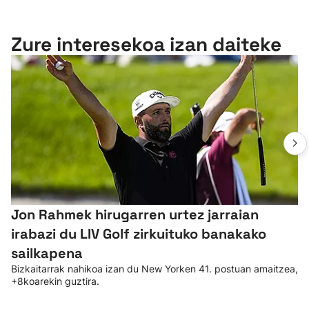
Zure interesekoa izan daiteke
Jon Rahmek hirugarren urtez jarraian
irabazi du LIV Golf zirkuituko banakako
sailkapena
Bizkaitarrak nahikoa izan du New Yorken 41. postuan amaitzea,
+8koarekin guztira.