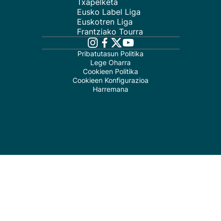
Txapelketa
Eusko Label Liga
Euskotren Liga
Frantziako Tourra
Pribatutasun Politika
Lege Oharra
Cookieen Politika
Cookieen Konfigurazioa
Harremana