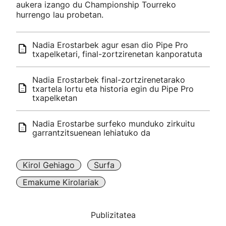
aukera izango du Championship Tourreko
hurrengo lau probetan.
Nadia Erostarbek agur esan dio Pipe Pro
txapelketari, final-zortzirenetan kanporatuta
Nadia Erostarbek final-zortzirenetarako
txartela lortu eta historia egin du Pipe Pro
txapelketan
Nadia Erostarbe surfeko munduko zirkuitu
garrantzitsuenean lehiatuko da
Kirol Gehiago
Surfa
Emakume Kirolariak
Publizitatea