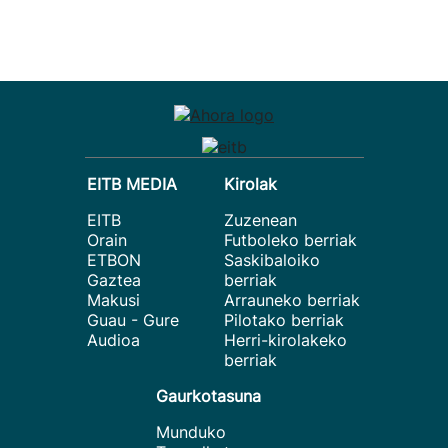
EITB MEDIA
Kirolak
EITB
Zuzenean
Orain
Futboleko berriak
ETBON
Saskibaloiko
Gaztea
berriak
Makusi
Arrauneko berriak
Guau - Gure
Pilotako berriak
Audioa
Herri-kirolakeko
berriak
Gaurkotasuna
Munduko