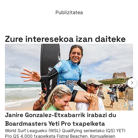
Publizitatea
Zure interesekoa izan daiteke
Janire Gonzalez-Etxabarrik irabazi du
Boardmasters Yeti Pro txapelketa
World Surf Leagueko (WSL) Qualifying serieetako (QS) YETI
Pro QS 4.000 txapelketa Fistral Beachen, Kornuallesen