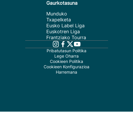
Gaurkotasuna
Munduko
Txapelketa
Eusko Label Liga
Euskotren Liga
Frantziako Tourra
Pribatutasun Politika
Lege Oharra
Cookieen Politika
Cookieen Konfigurazioa
Harremana