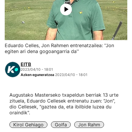
Herri-kirolak
Eskubaloia
Kirolak 360
Eduardo Celles, Jon Rahmen entrenatzailea: ''Jon
egiten ari dena gogoangarria da''
Atletismoa
EITB
2023/04/10 - 18:01
Mendi-lasterketak
Azken eguneratzea
2023/04/10 - 18:01
Kirol gehiago
Augustako Masterseko txapeldun berriak 13 urte
zituela, Eduardo Cellesek entrenatu zuen: "Jon",
"Helmuga"
dio Cellesek, "gaztea da, eta ibilbide luzea du
oraindik".
Kirol Gehiago
Golfa
Jon Rahm