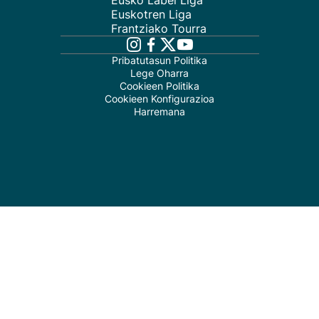
Eusko Label Liga
Euskotren Liga
Frantziako Tourra
Pribatutasun Politika
Lege Oharra
Cookieen Politika
Cookieen Konfigurazioa
Harremana