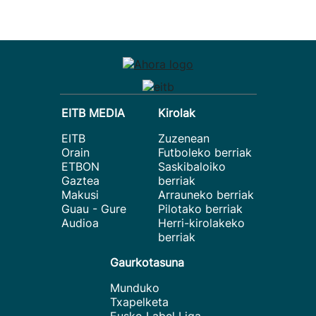
EITB MEDIA
Kirolak
EITB
Zuzenean
Orain
Futboleko berriak
ETBON
Saskibaloiko
Gaztea
berriak
Makusi
Arrauneko berriak
Guau - Gure
Pilotako berriak
Audioa
Herri-kirolakeko
berriak
Gaurkotasuna
Munduko
Txapelketa