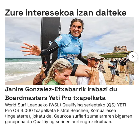
Zure interesekoa izan daiteke
Janire Gonzalez-Etxabarrik irabazi du
Boardmasters Yeti Pro txapelketa
World Surf Leagueko (WSL) Qualifying serieetako (QS) YETI
Pro QS 4.000 txapelketa Fistral Beachen, Kornuallesen
(Ingalaterra), jokatu da. Gaurkoa surflari zumaiarraren bigarren
garaipena da Qualifiying serieen aurtengo zirkuituan.