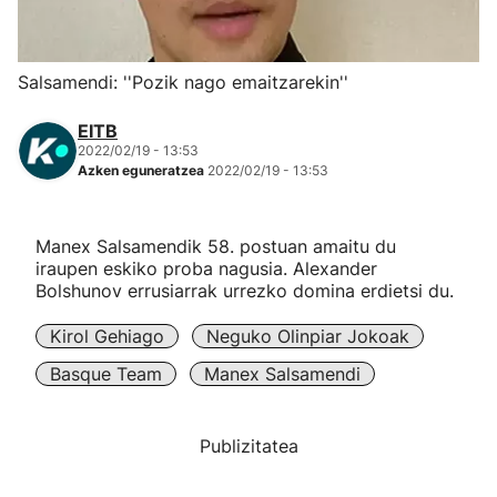
Herri-kirolak
Salsamendi: ''Pozik nago emaitzarekin''
Eskubaloia
EITB
2022/02/19 - 13:53
Kirolak 360
Azken eguneratzea
2022/02/19 - 13:53
Atletismoa
Manex Salsamendik 58. postuan amaitu du
iraupen eskiko proba nagusia. Alexander
Mendi-lasterketak
Bolshunov errusiarrak urrezko domina erdietsi du.
Kirol Gehiago
Neguko Olinpiar Jokoak
Kirol gehiago
Basque Team
Manex Salsamendi
"Helmuga"
Publizitatea