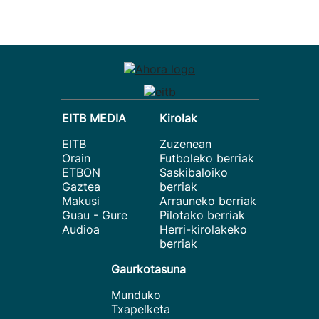
EITB MEDIA
Kirolak
EITB
Zuzenean
Orain
Futboleko berriak
ETBON
Saskibaloiko
Gaztea
berriak
Makusi
Arrauneko berriak
Guau - Gure
Pilotako berriak
Audioa
Herri-kirolakeko
berriak
Gaurkotasuna
Munduko
Txapelketa