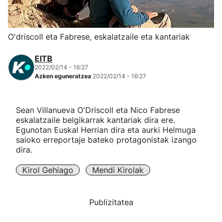
Herri-kirolak
O'driscoll eta Fabrese, eskalatzaile eta kantariak
Eskubaloia
EITB
2022/02/14 - 16:27
Kirolak 360
Azken eguneratzea
2022/02/14 - 16:27
Atletismoa
Sean Villanueva O'Driscoll eta Nico Fabrese
eskalatzaile belgikarrak kantariak dira ere.
Mendi-lasterketak
Egunotan Euskal Herrian dira eta aurki Helmuga
saioko erreportaje bateko protagonistak izango
dira.
Kirol gehiago
Kirol Gehiago
Mendi Kirolak
"Helmuga"
Publizitatea