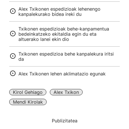
Alex Txikonen espedizioak lehenengo
kanpalekurako bidea ireki du
Txikonen espedizioak behe-kanpamentua
bedeinkatzeko ekitaldia egin du eta
altuerako lanei ekin dio
Txikonen espedizioa behe kanpalekura iritsi
da
Alex Txikonen lehen aklimatazio egunak
Kirol Gehiago
Alex Txikon
Mendi Kirolak
Publizitatea