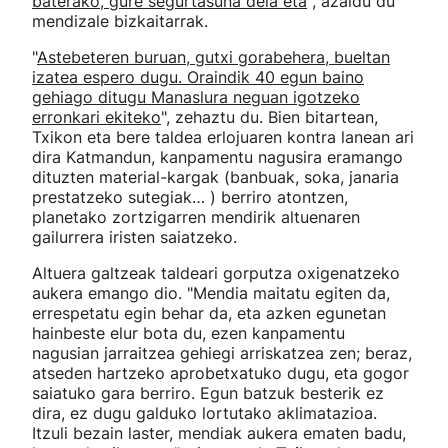
baterako, gure segurtasuna dela eta
", azaldu du
mendizale bizkaitarrak.
"
Astebeteren buruan, gutxi gorabehera, bueltan
izatea espero dugu. Oraindik 40 egun baino
gehiago ditugu Manaslura neguan igotzeko
erronkari ekiteko
", zehaztu du. Bien bitartean,
Txikon eta bere taldea erlojuaren kontra lanean ari
dira Katmandun, kanpamentu nagusira eramango
dituzten material-kargak (banbuak, soka, janaria
prestatzeko sutegiak… ) berriro atontzen,
planetako zortzigarren mendirik altuenaren
gailurrera iristen saiatzeko.
Altuera galtzeak taldeari gorputza oxigenatzeko
aukera emango dio. "Mendia maitatu egiten da,
errespetatu egin behar da, eta azken egunetan
hainbeste elur bota du, ezen kanpamentu
nagusian jarraitzea gehiegi arriskatzea zen; beraz,
atseden hartzeko aprobetxatuko dugu, eta gogor
saiatuko gara berriro. Egun batzuk besterik ez
dira, ez dugu galduko lortutako aklimatazioa.
Itzuli bezain laster, mendiak aukera ematen badu,