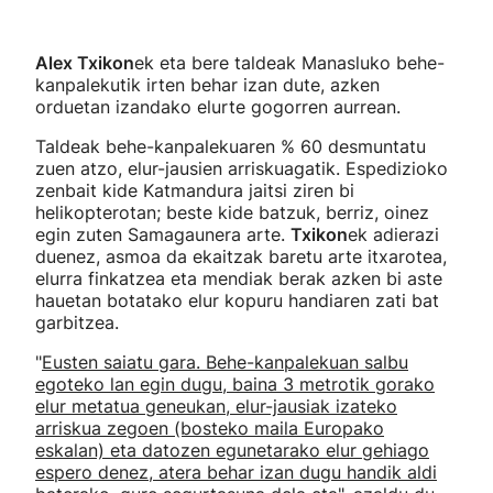
Alex Txikon
ek eta bere taldeak Manasluko behe-
kanpalekutik irten behar izan dute, azken
orduetan izandako elurte gogorren aurrean.
Taldeak behe-kanpalekuaren % 60 desmuntatu
zuen atzo, elur-jausien arriskuagatik. Espedizioko
zenbait kide Katmandura jaitsi ziren bi
helikopterotan; beste kide batzuk, berriz, oinez
egin zuten Samagaunera arte.
Txikon
ek adierazi
duenez, asmoa da ekaitzak baretu arte itxarotea,
elurra finkatzea eta mendiak berak azken bi aste
hauetan botatako elur kopuru handiaren zati bat
garbitzea.
"
Eusten saiatu gara. Behe-kanpalekuan salbu
egoteko lan egin dugu, baina 3 metrotik gorako
elur metatua geneukan, elur-jausiak izateko
arriskua zegoen (bosteko maila Europako
eskalan) eta datozen egunetarako elur gehiago
espero denez, atera behar izan dugu handik aldi