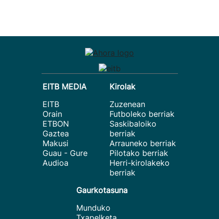
EITB MEDIA
Kirolak
EITB
Zuzenean
Orain
Futboleko berriak
ETBON
Saskibaloiko
Gaztea
berriak
Makusi
Arrauneko berriak
Guau - Gure
Pilotako berriak
Audioa
Herri-kirolakeko
berriak
Gaurkotasuna
Munduko
Txapelketa