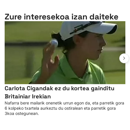
Zure interesekoa izan daiteke
Carlota Cigandak ez du kortea gainditu
Britainiar Irekian
Nafarra bere mailarik onenetik urrun egon da, eta parretik gora
6 kolpeko txartela aurkeztu du ostiralean eta parretik gora
3koa ostegunean.