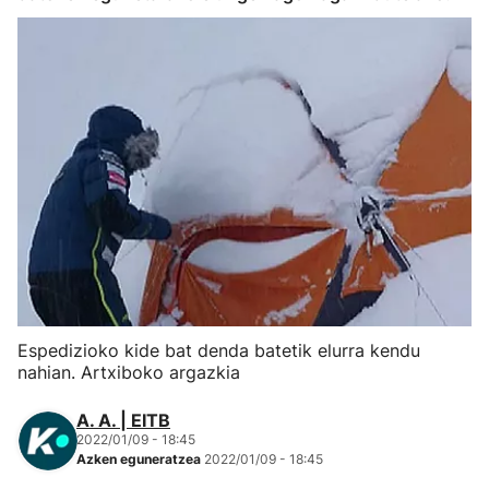
Herri-kirolak
Eskubaloia
Kirolak 360
Atletismoa
Mendi-lasterketak
Kirol gehiago
Espedizioko kide bat denda batetik elurra kendu
nahian. Artxiboko argazkia
"Helmuga"
A. A. | EITB
2022/01/09 - 18:45
Azken eguneratzea
2022/01/09 - 18:45