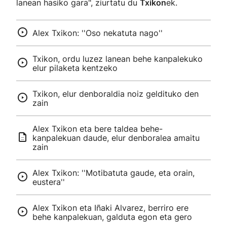
lanean hasiko gara", ziurtatu du
Txikon
ek.
Alex Txikon: ''Oso nekatuta nago''
Txikon, ordu luzez lanean behe kanpalekuko
elur pilaketa kentzeko
Txikon, elur denboraldia noiz geldituko den
zain
Alex Txikon eta bere taldea behe-
kanpalekuan daude, elur denboralea amaitu
zain
Alex Txikon: ''Motibatuta gaude, eta orain,
eustera''
Alex Txikon eta Iñaki Alvarez, berriro ere
behe kanpalekuan, galduta egon eta gero