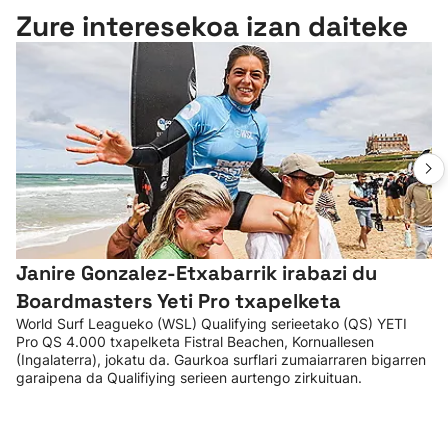
Zure interesekoa izan daiteke
Janire Gonzalez-Etxabarrik irabazi du
Boardmasters Yeti Pro txapelketa
World Surf Leagueko (WSL) Qualifying serieetako (QS) YETI
Pro QS 4.000 txapelketa Fistral Beachen, Kornuallesen
(Ingalaterra), jokatu da. Gaurkoa surflari zumaiarraren bigarren
garaipena da Qualifiying serieen aurtengo zirkuituan.