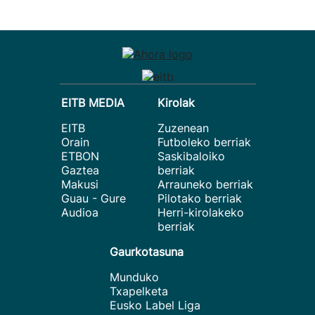
EITB MEDIA
Kirolak
EITB
Zuzenean
Orain
Futboleko berriak
ETBON
Saskibaloiko
Gaztea
berriak
Makusi
Arrauneko berriak
Guau - Gure
Pilotako berriak
Audioa
Herri-kirolakeko
berriak
Gaurkotasuna
Munduko
Txapelketa
Eusko Label Liga