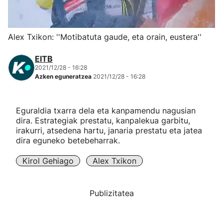
Herri-kirolak
Alex Txikon: ''Motibatuta gaude, eta orain, eustera''
Eskubaloia
EITB
2021/12/28 - 16:28
Kirolak 360
Azken eguneratzea
2021/12/28 - 16:28
Atletismoa
Eguraldia txarra dela eta kanpamendu nagusian
dira. Estrategiak prestatu, kanpalekua garbitu,
Mendi-lasterketak
irakurri, atsedena hartu, janaria prestatu eta jatea
dira eguneko betebeharrak.
Kirol gehiago
Kirol Gehiago
Alex Txikon
"Helmuga"
Publizitatea