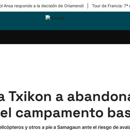
|
ol Ansa responde a la decisión de Oriamendi
Tour de Francia: 7ª
ri-
Balonmano
Kirolak
Atletismo
Carreras
Más
olak
360
de
deporte
Equipos
montaña
kolaritza
Competiciones
En
ri-
directo
otzea
Vídeos
ol Herri
por
atira
deporte
 a Txikon a abandon
el campamento bas
licópteros y otros a pie a Samagaun ante el riesgo de aval