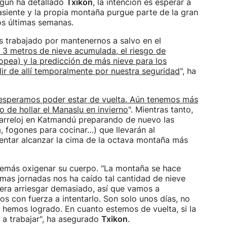
gún ha detallado
Txikon
, la intención es esperar a
 asiente y la propia montaña purgue parte de la gran
os últimas semanas.
 trabajado por mantenernos a salvo en el
 3 metros de nieve acumulada, el riesgo de
ropea) y la predicción de más nieve para los
ir de allí temporalmente por nuestra seguridad
", ha
speramos poder estar de vuelta. Aún tenemos más
o de hollar el Manaslu en invierno
". Mientras tanto,
rarreloj en Katmandú preparando de nuevo las
, fogones para cocinar…) que llevarán al
entar alcanzar la cima de la octava montaña más
además oxigenar su cuerpo. "La montaña se hace
timas jornadas nos ha caído tal cantidad de nieve
era arriesgar demasiado, así que vamos a
s con fuerza a intentarlo. Son solo unos días, no
 hemos logrado. En cuanto estemos de vuelta, si la
a trabajar", ha asegurado
Txikon
.