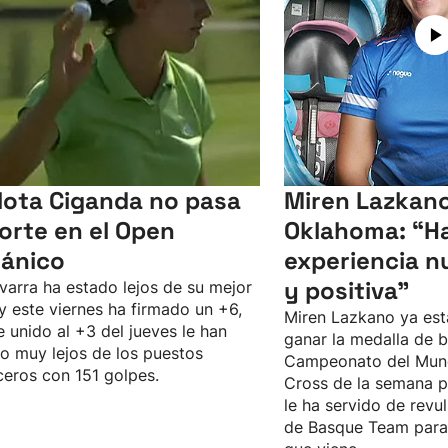
lota Ciganda no pasa
Miren Lazkano
corte en el Open
Oklahoma: “Ha
tánico
experiencia n
y positiva"
varra ha estado lejos de su mejor
 y este viernes ha firmado un +6,
Miren Lazkano ya est
e unido al +3 del jueves le han
ganar la medalla de b
o muy lejos de los puestos
Campeonato del Mun
eros con 151 golpes.
Cross de la semana p
le ha servido de revul
de Basque Team para 