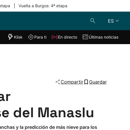
|
 etapa
Vuelta a Burgos: 4ª etapa
ES
"Helmuga"
Klisk
Para ti
En directo
Últimas noticias
Klisk
En directo
s
Para ti
Lo último
Compartir
Guardar
ar
e del Manaslu
anchas y la predicción de más nieve para los