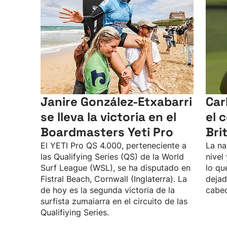
Janire González-Etxabarri
Car
se lleva la victoria en el
el 
Boardmasters Yeti Pro
Bri
El YETI Pro QS 4.000, perteneciente a
La na
las Qualifying Series (QS) de la World
nivel
Surf League (WSL), se ha disputado en
lo qu
Fistral Beach, Cornwall (Inglaterra). La
dejad
de hoy es la segunda victoria de la
cabec
surfista zumaiarra en el circuito de las
Qualifiying Series.