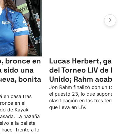
, bronce en
Lucas Herbert, ganador
 sido una
del Torneo LIV de Reino
ueva, bonita
Unido; Rahm acaba 23º
Jon Rahm finalizó con un total de -4 
el puesto 23, lo que supone su peor
á en casa tras
clasificación en las tres temporadas
ronce en el
que lleva en LIV.
do de Kayak
asada. La hazaña
sivo a la palista
hacer frente a lo