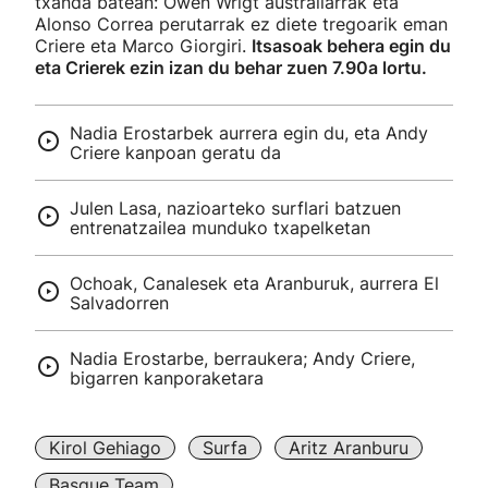
txanda batean: Owen Wrigt australiarrak eta
Alonso Correa perutarrak ez diete tregoarik eman
Criere eta Marco Giorgiri.
Itsasoak behera egin du
eta Crierek ezin izan du behar zuen 7.90a lortu.
Nadia Erostarbek aurrera egin du, eta Andy
Criere kanpoan geratu da
Julen Lasa, nazioarteko surflari batzuen
entrenatzailea munduko txapelketan
Ochoak, Canalesek eta Aranburuk, aurrera El
Salvadorren
Nadia Erostarbe, berraukera; Andy Criere,
bigarren kanporaketara
Kirol Gehiago
Surfa
Aritz Aranburu
Basque Team