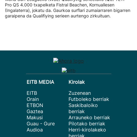
Pro QS 4.000 txapelketa Fistral Beachen, Kornuallesen
(Ingalaterra), jokatu da. Gaurkoa surflari zumaiarraren bigarren
garaipena da Qualifiying serieen aurtengo zirkuituan.
EITB MEDIA
Kirolak
EITB
Zuzenean
Orain
Futboleko berriak
ETBON
Saskibaloiko
Gaztea
berriak
Makusi
Arrauneko berriak
Guau - Gure
Pilotako berriak
Audioa
Herri-kirolakeko
berriak