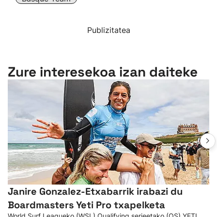
Publizitatea
Zure interesekoa izan daiteke
Janire Gonzalez-Etxabarrik irabazi du
Boardmasters Yeti Pro txapelketa
World Surf Leagueko (WSL) Qualifying serieetako (QS) YETI