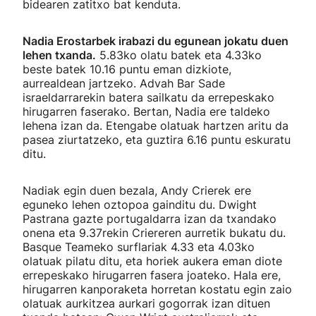
bidearen zatitxo bat kenduta.
Nadia Erostarbek irabazi du egunean jokatu duen
lehen txanda.
5.83ko olatu batek eta 4.33ko
beste batek 10.16 puntu eman dizkiote,
aurrealdean jartzeko. Advah Bar Sade
israeldarrarekin batera sailkatu da errepeskako
hirugarren faserako. Bertan, Nadia ere taldeko
lehena izan da. Etengabe olatuak hartzen aritu da
pasea ziurtatzeko, eta guztira 6.16 puntu eskuratu
ditu.
Nadiak egin duen bezala, Andy Crierek ere
eguneko lehen oztopoa gainditu du. Dwight
Pastrana gazte portugaldarra izan da txandako
onena eta 9.37rekin Criereren aurretik bukatu du.
Basque Teameko surflariak 4.33 eta 4.03ko
olatuak pilatu ditu, eta horiek aukera eman diote
errepeskako hirugarren fasera joateko. Hala ere,
hirugarren kanporaketa horretan kostatu egin zaio
olatuak aurkitzea aurkari gogorrak izan dituen