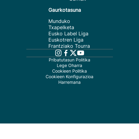
Gaurkotasuna
Munduko
Txapelketa
Eusko Label Liga
Euskotren Liga
Frantziako Tourra
Pribatutasun Politika
Lege Oharra
Cookieen Politika
Cookieen Konfigurazioa
Harremana