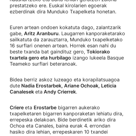
prestatzeko ere. Euskal kirolarien egoerak
ezberdinak dira Munduko Txapelketa honetan.
Euren artean ondoen kokatuta dago, zalantzarik
gabe,
Aritz Aranburu
. Laugarren kanporaketarako
sailkatuta da zarauztarra, Munduko txapelketako
16 surflari onenen artean. Horrek esan nahi du
beste txanda bat gaindituz gero,
Tokiorako
txartela gero eta hurbilago
izango lukeela Basque
Teameko surflari beteranoak.
Bidea berriz askoz luzeago eta korapilatsuagoa
dute
Nadia Erostarbek, Ariane Ochoak, Leticia
Canalesek
eta
Andy Crierrek
.
Criere
eta
Erostarbe
bigarren aukerako
txapelketaren bigarren kanporaketan lehiatu dira,
errepeska delakoan. Bide berdinetik ariko dira
Ochoa eta Canales, baina eurak 4. errondan
hasiko dira lehian, errepeskaren 10 txandei