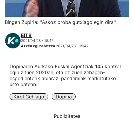
Herri-kirolak
Bingen Zupiria: ''Askoz proba gutxiago egin dira''
Eskubaloia
EITB
2021/04/28 - 15:47
Kirolak 360
Azken eguneratzea
2021/04/28 - 15:47
Atletismoa
Dopinaren Aurkako Euskal Agentziak 145 kontrol
egin zituen 2020an, eta ez zuen zehapen-
Mendi-lasterketak
espedienterik abiarazi pandemiak markatutako
urte batean.
Kirol gehiago
Kirol Gehiago
Dopina
"Helmuga"
Publizitatea