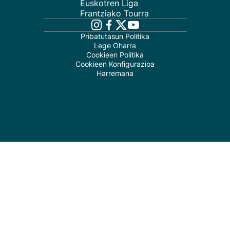
Euskotren Liga
Frantziako Tourra
Pribatutasun Politika
Lege Oharra
Cookieen Politika
Cookieen Konfigurazioa
Harremana