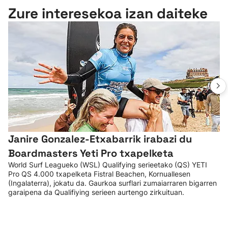
Zure interesekoa izan daiteke
Janire Gonzalez-Etxabarrik irabazi du
Boardmasters Yeti Pro txapelketa
World Surf Leagueko (WSL) Qualifying serieetako (QS) YETI
Pro QS 4.000 txapelketa Fistral Beachen, Kornuallesen
(Ingalaterra), jokatu da. Gaurkoa surflari zumaiarraren bigarren
garaipena da Qualifiying serieen aurtengo zirkuituan.