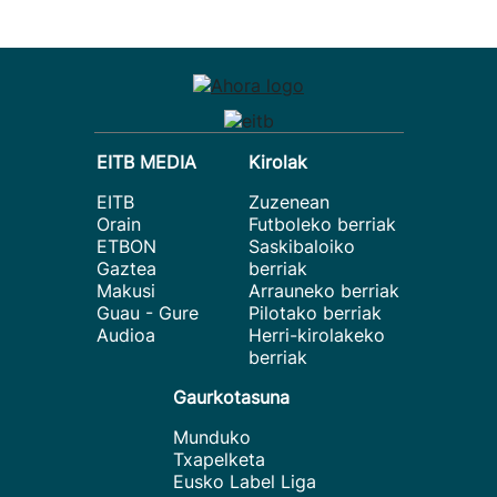
EITB MEDIA
Kirolak
EITB
Zuzenean
Orain
Futboleko berriak
ETBON
Saskibaloiko
Gaztea
berriak
Makusi
Arrauneko berriak
Guau - Gure
Pilotako berriak
Audioa
Herri-kirolakeko
berriak
Gaurkotasuna
Munduko
Txapelketa
Eusko Label Liga