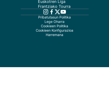
Euskotren Liga
Frantziako Tourra
Pribatutasun Politika
Lege Oharra
Cookieen Politika
Cookieen Konfigurazioa
Harremana