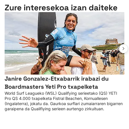
Zure interesekoa izan daiteke
Janire Gonzalez-Etxabarrik irabazi du
Boardmasters Yeti Pro txapelketa
World Surf Leagueko (WSL) Qualifying serieetako (QS) YETI
Pro QS 4.000 txapelketa Fistral Beachen, Kornuallesen
(Ingalaterra), jokatu da. Gaurkoa surflari zumaiarraren bigarren
garaipena da Qualifiying serieen aurtengo zirkuituan.