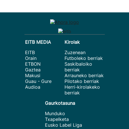
EITB MEDIA
Kirolak
EITB
Zuzenean
Orain
Futboleko berriak
ETBON
Saskibaloiko
Gaztea
berriak
Makusi
Arrauneko berriak
Guau - Gure
Pilotako berriak
Audioa
Herri-kirolakeko
berriak
Gaurkotasuna
Munduko
Txapelketa
Eusko Label Liga