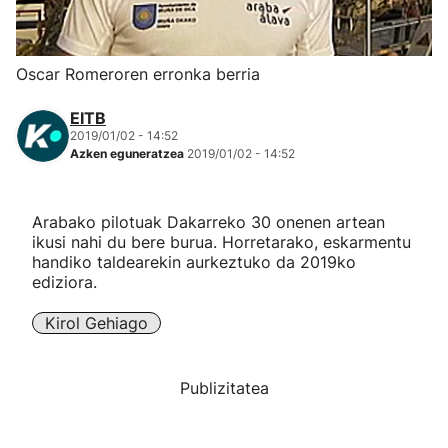
Herri-kirolak
Oscar Romeroren erronka berria
Eskubaloia
EITB
2019/01/02 - 14:52
Kirolak 360
Azken eguneratzea
2019/01/02 - 14:52
Atletismoa
Arabako pilotuak Dakarreko 30 onenen artean
ikusi nahi du bere burua. Horretarako, eskarmentu
Mendi-lasterketak
handiko taldearekin aurkeztuko da 2019ko
ediziora.
Kirol gehiago
Kirol Gehiago
"Helmuga"
Publizitatea