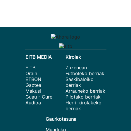
EITB MEDIA
Kirolak
EITB
Zuzenean
Orain
Futboleko berriak
ETBON
Saskibaloiko
Gaztea
berriak
Makusi
Arrauneko berriak
Guau - Gure
Pilotako berriak
Audioa
Herri-kirolakeko
berriak
Gaurkotasuna
Munduko