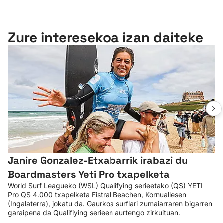
Zure interesekoa izan daiteke
Janire Gonzalez-Etxabarrik irabazi du
Boardmasters Yeti Pro txapelketa
World Surf Leagueko (WSL) Qualifying serieetako (QS) YETI
Pro QS 4.000 txapelketa Fistral Beachen, Kornuallesen
(Ingalaterra), jokatu da. Gaurkoa surflari zumaiarraren bigarren
garaipena da Qualifiying serieen aurtengo zirkuituan.