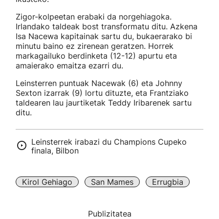
Zigor-kolpeetan erabaki da norgehiagoka.
Irlandako taldeak bost transformatu ditu. Azkena
Isa Nacewa kapitainak sartu du, bukaerarako bi
minutu baino ez zirenean geratzen. Horrek
markagailuko berdinketa (12-12) apurtu eta
amaierako emaitza ezarri du.
Leinsterren puntuak Nacewak (6) eta Johnny
Sexton izarrak (9) lortu dituzte, eta Frantziako
taldearen lau jaurtiketak Teddy Iribarenek sartu
ditu.
Leinsterrek irabazi du Champions Cupeko
finala, Bilbon
Kirol Gehiago
San Mames
Errugbia
Publizitatea