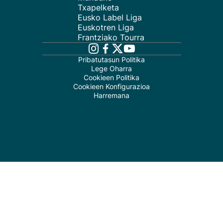
Txapelketa
Eusko Label Liga
Euskotren Liga
Frantziako Tourra
Pribatutasun Politika
Lege Oharra
Cookieen Politika
Cookieen Konfigurazioa
Harremana