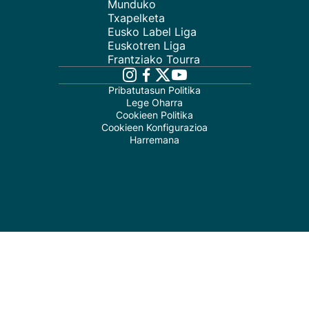
Munduko
Txapelketa
Eusko Label Liga
Euskotren Liga
Frantziako Tourra
Pribatutasun Politika
Lege Oharra
Cookieen Politika
Cookieen Konfigurazioa
Harremana