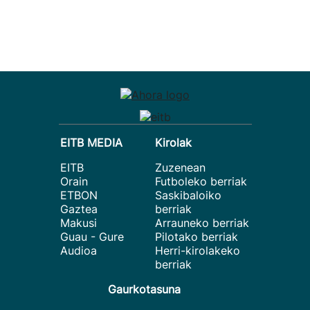
EITB MEDIA
Kirolak
EITB
Zuzenean
Orain
Futboleko berriak
ETBON
Saskibaloiko
Gaztea
berriak
Makusi
Arrauneko berriak
Guau - Gure
Pilotako berriak
Audioa
Herri-kirolakeko
berriak
Gaurkotasuna