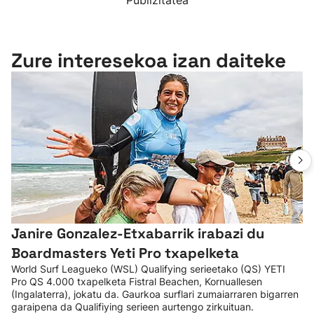
Publizitatea
Zure interesekoa izan daiteke
Janire Gonzalez-Etxabarrik irabazi du
Boardmasters Yeti Pro txapelketa
World Surf Leagueko (WSL) Qualifying serieetako (QS) YETI
Pro QS 4.000 txapelketa Fistral Beachen, Kornuallesen
(Ingalaterra), jokatu da. Gaurkoa surflari zumaiarraren bigarren
garaipena da Qualifiying serieen aurtengo zirkuituan.