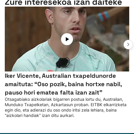
Zure interesekoa izan daiteke
Iker Vicente, Australian txapeldunorde
amaituta: “Oso pozik, baina hortxe nabil,
pauso hori ematea falta izan zait”
Otsagabiako aizkolariak bigarren postua lortu du, Australian,
Munduko Txapelketan, Azkartasun proban. EITBK elkarrizketa
egin dio, eta adierazi du oso ondo iritsi zela lehiara, baina
“aizkolari handiak” izan ditu aurkari.