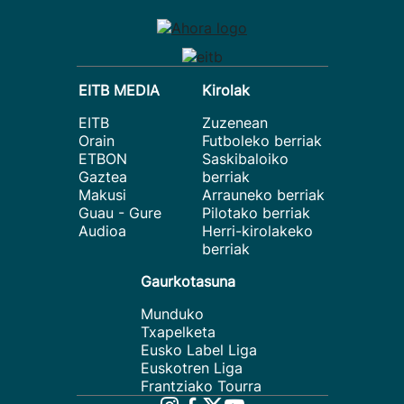
EITB MEDIA
Kirolak
EITB
Zuzenean
Orain
Futboleko berriak
ETBON
Saskibaloiko
Gaztea
berriak
Makusi
Arrauneko berriak
Guau - Gure
Pilotako berriak
Audioa
Herri-kirolakeko
berriak
Gaurkotasuna
Munduko
Txapelketa
Eusko Label Liga
Euskotren Liga
Frantziako Tourra