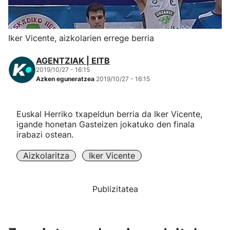
Herri-kirolak
Iker Vicente, aizkolarien errege berria
Eskubaloia
AGENTZIAK | EITB
2019/10/27 - 16:15
Kirolak 360
Azken eguneratzea
2019/10/27 - 16:15
Atletismoa
Euskal Herriko txapeldun berria da Iker Vicente,
igande honetan Gasteizen jokatuko den finala
Mendi-lasterketak
irabazi ostean.
Aizkolaritza
Iker Vicente
Kirol gehiago
"Helmuga"
Publizitatea