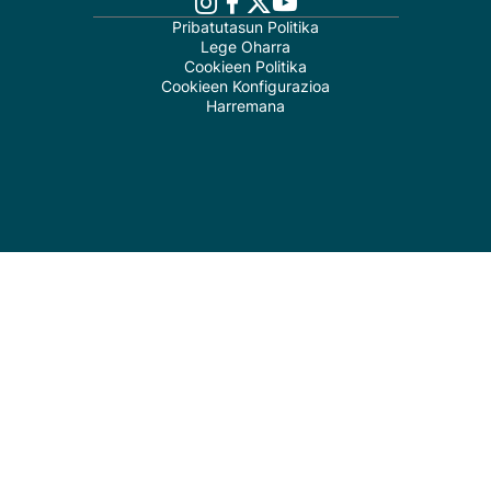
Pribatutasun Politika
Lege Oharra
Cookieen Politika
Cookieen Konfigurazioa
Harremana