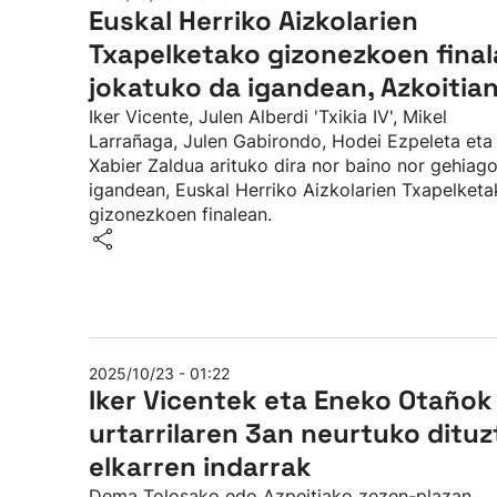
Euskal Herriko Aizkolarien
Txapelketako gizonezkoen final
jokatuko da igandean, Azkoitia
Iker Vicente, Julen Alberdi 'Txikia IV', Mikel
Larrañaga, Julen Gabirondo, Hodei Ezpeleta eta
Xabier Zaldua arituko dira nor baino nor gehiago
igandean, Euskal Herriko Aizkolarien Txapelket
gizonezkoen finalean.
2025/10/23 - 01:22
Iker Vicentek eta Eneko Otañok
urtarrilaren 3an neurtuko dituz
elkarren indarrak
Dema Tolosako edo Azpeitiako zezen-plazan