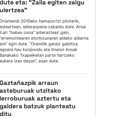
dute eta: “Zaila egiten zaigu
ulertzea”
Oriamendi 2010eko hamazortzi pilotarik,
asteartean, adierazpena zabaldu dute. Ansa
II.ari “babes osoa” adierazteaz gain,
“erremontearen etorkizunaren aldeko aldarria
ere” egin dute. “Oraindik garaiz gabiltza
egoera hau konpondu eta Imanol Ansak
Banakako Txapelketan parte hartzeko
aukera izan dezan”, esan dute.
Gaztañazpik arraun
asteburuak utzitako
lerroburuak aztertu eta
galdera batzuk planteatu
ditu