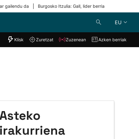
|
ar gailendu da
Burgosko Itzulia: Gall, lider berria
EU
"Helmuga"
Klisk
Zuretzat
Zuzenean
Azken berriak
Klisk
Zuzenean
o
Zuretzat
Azken berria
Asteko
irakurriena