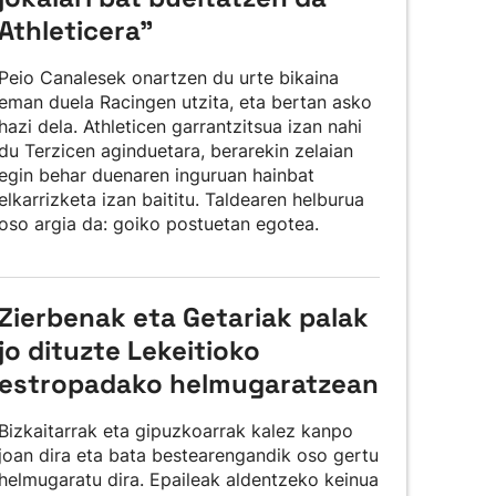
Athleticera”
Peio Canalesek onartzen du urte bikaina
eman duela Racingen utzita, eta bertan asko
hazi dela. Athleticen garrantzitsua izan nahi
du Terzicen aginduetara, berarekin zelaian
egin behar duenaren inguruan hainbat
elkarrizketa izan baititu. Taldearen helburua
oso argia da: goiko postuetan egotea.
Zierbenak eta Getariak palak
jo dituzte Lekeitioko
estropadako helmugaratzean
Bizkaitarrak eta gipuzkoarrak kalez kanpo
joan dira eta bata bestearengandik oso gertu
helmugaratu dira. Epaileak aldentzeko keinua