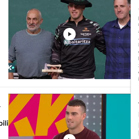
u
a
ili