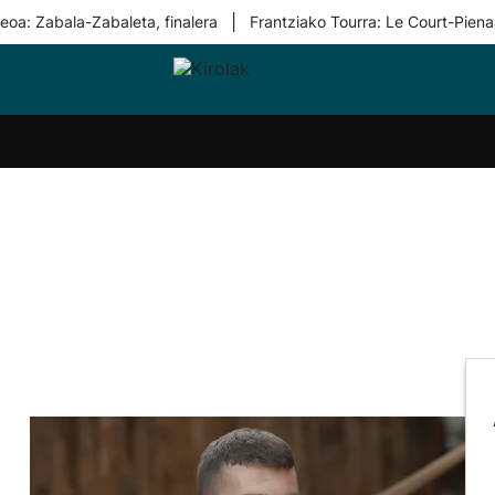
|
eoa: Zabala-Zabaleta, finalera
Frantziako Tourra: Le Court-Piena
i-
Eskubaloia
Kirolak
Atletismoa
Mendi-
Kirol
lak
360
lasterketak
gehiag
Taldeak
olaritza
Lehiaketak
Zuzenean
i-
Kirol-
tzea
bideoak
l Herri
tira