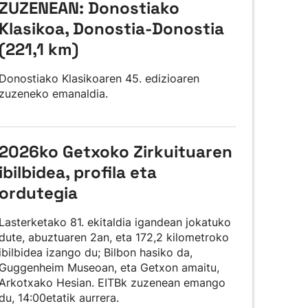
ZUZENEAN: Donostiako
Klasikoa, Donostia-Donostia
(221,1 km)
Donostiako Klasikoaren 45. edizioaren
zuzeneko emanaldia.
2026ko Getxoko Zirkuituaren
ibilbidea, profila eta
ordutegia
Lasterketako 81. ekitaldia igandean jokatuko
dute, abuztuaren 2an, eta 172,2 kilometroko
ibilbidea izango du; Bilbon hasiko da,
Guggenheim Museoan, eta Getxon amaitu,
Arkotxako Hesian. EITBk zuzenean emango
du, 14:00etatik aurrera.