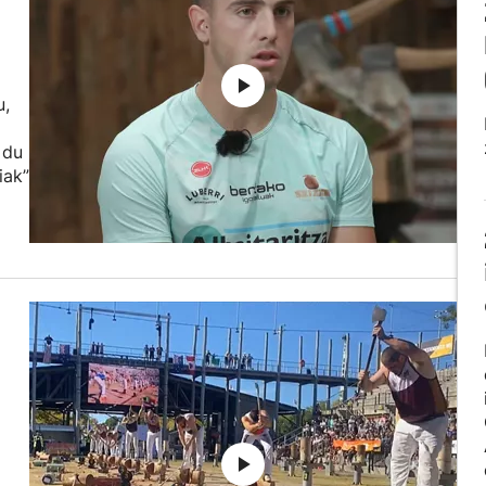
u,
 du
iak”