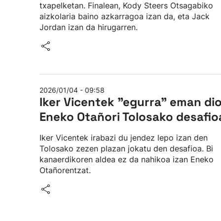
txapelketan. Finalean, Kody Steers Otsagabiko
aizkolaria baino azkarragoa izan da, eta Jack
Jordan izan da hirugarren.
2026/01/04 - 09:58
Iker Vicentek "egurra" eman di
Eneko Otañori Tolosako desafio
Iker Vicentek irabazi du jendez lepo izan den
Tolosako zezen plazan jokatu den desafioa. Bi
kanaerdikoren aldea ez da nahikoa izan Eneko
Otañorentzat.