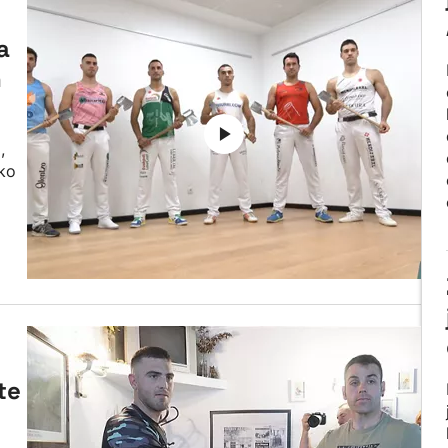
a
n
,
ako
te