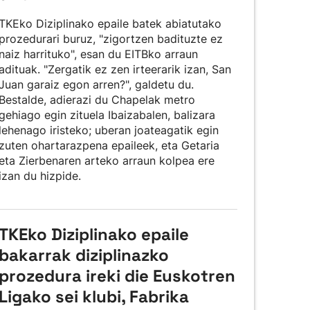
TKEko Diziplinako epaile batek abiatutako
prozedurari buruz, "zigortzen badituzte ez
naiz harrituko", esan du EITBko arraun
adituak. "Zergatik ez zen irteerarik izan, San
Juan garaiz egon arren?", galdetu du.
Bestalde, adierazi du Chapelak metro
gehiago egin zituela Ibaizabalen, balizara
lehenago iristeko; uberan joateagatik egin
zuten ohartarazpena epaileek, eta Getaria
eta Zierbenaren arteko arraun kolpea ere
izan du hizpide.
TKEko Diziplinako epaile
bakarrak diziplinazko
prozedura ireki die Euskotren
Ligako sei klubi, Fabrika