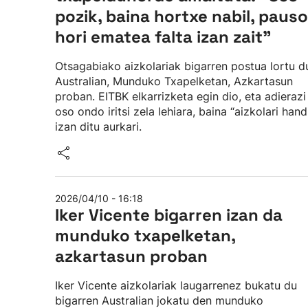
pozik, baina hortxe nabil, pauso
hori ematea falta izan zait”
Otsagabiako aizkolariak bigarren postua lortu d
Australian, Munduko Txapelketan, Azkartasun
proban. EITBK elkarrizketa egin dio, eta adierazi
oso ondo iritsi zela lehiara, baina “aizkolari hand
izan ditu aurkari.
2026/04/10 - 16:18
Iker Vicente bigarren izan da
munduko txapelketan,
azkartasun proban
Iker Vicente aizkolariak laugarrenez bukatu du
bigarren Australian jokatu den munduko