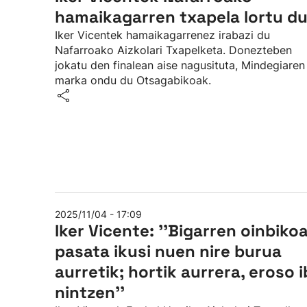
hamaikagarren txapela lortu d
Iker Vicentek hamaikagarrenez irabazi du
Nafarroako Aizkolari Txapelketa. Donezteben
jokatu den finalean aise nagusituta, Mindegiaren
marka ondu du Otsagabikoak.
2025/11/04 - 17:09
Iker Vicente: ''Bigarren oinbiko
pasata ikusi nuen nire burua
aurretik; hortik aurrera, eroso ib
nintzen''