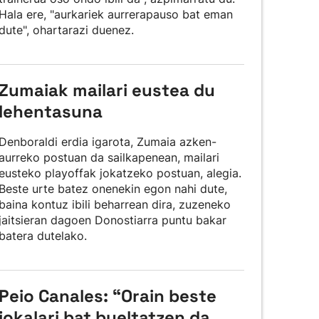
Hala ere, "aurkariek aurrerapauso bat eman
dute", ohartarazi duenez.
Zumaiak mailari eustea du
lehentasuna
Denboraldi erdia igarota, Zumaia azken-
aurreko postuan da sailkapenean, mailari
eusteko playoffak jokatzeko postuan, alegia.
Beste urte batez onenekin egon nahi dute,
baina kontuz ibili beharrean dira, zuzeneko
jaitsieran dagoen Donostiarra puntu bakar
batera dutelako.
Peio Canales: “Orain beste
jokalari bat bueltatzen da