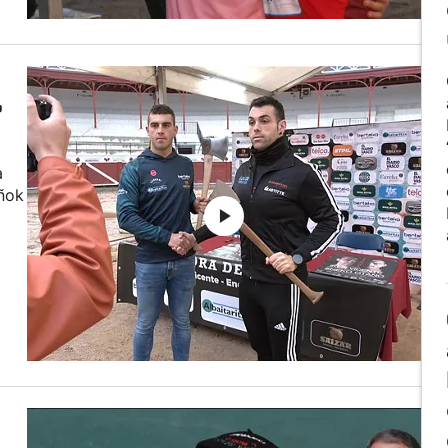
,
a
ñok