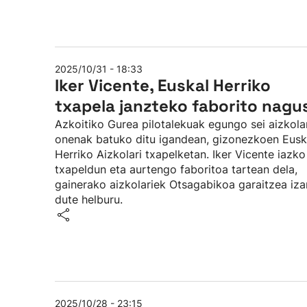
2025/10/31 - 18:33
Iker Vicente, Euskal Herriko
txapela janzteko faborito nagu
Azkoitiko Gurea pilotalekuak egungo sei aizkola
onenak batuko ditu igandean, gizonezkoen Eusk
Herriko Aizkolari txapelketan. Iker Vicente iazko
txapeldun eta aurtengo faboritoa tartean dela,
gainerako aizkolariek Otsagabikoa garaitzea iz
dute helburu.
2025/10/28 - 23:15