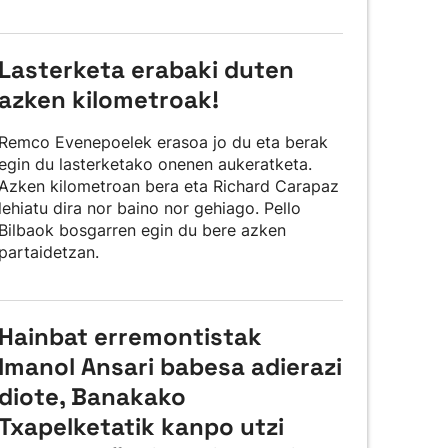
Lasterketa erabaki duten
azken kilometroak!
Remco Evenepoelek erasoa jo du eta berak
egin du lasterketako onenen aukeratketa.
Azken kilometroan bera eta Richard Carapaz
lehiatu dira nor baino nor gehiago. Pello
Bilbaok bosgarren egin du bere azken
partaidetzan.
Hainbat erremontistak
Imanol Ansari babesa adierazi
diote, Banakako
Txapelketatik kanpo utzi