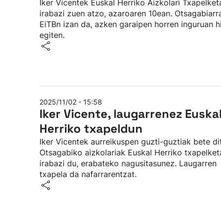
Iker Vicentek Euskal Herriko Aizkolari Txapelket
irabazi zuen atzo, azaroaren 10ean. Otsagabiarr
EiTBn izan da, azken garaipen horren inguruan h
egiten.
2025/11/02 - 15:58
Iker Vicente, laugarrenez Euska
Herriko txapeldun
Iker Vicentek aurreikuspen guzti-guztiak bete di
Otsagabiko aizkolariak Euskal Herriko txapelket
irabazi du, erabateko nagusitasunez. Laugarren
txapela da nafarrarentzat.