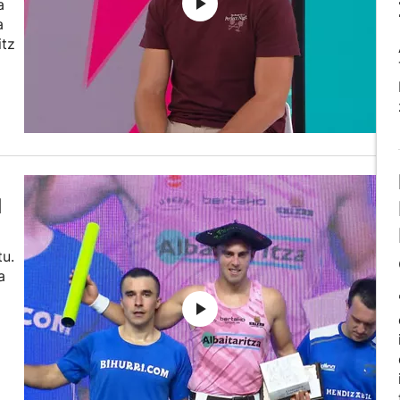
a
a
itz
l
tu.
a