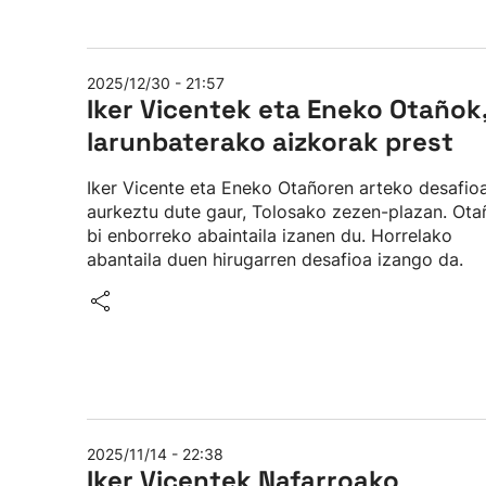
2025/12/30 - 21:57
Iker Vicentek eta Eneko Otañok
larunbaterako aizkorak prest
Iker Vicente eta Eneko Otañoren arteko desafio
aurkeztu dute gaur, Tolosako zezen-plazan. Ota
bi enborreko abaintaila izanen du. Horrelako
abantaila duen hirugarren desafioa izango da.
2025/11/14 - 22:38
Iker Vicentek Nafarroako