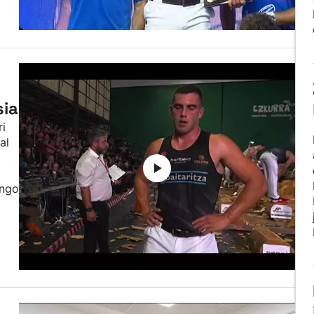
sia
ri
al
ango