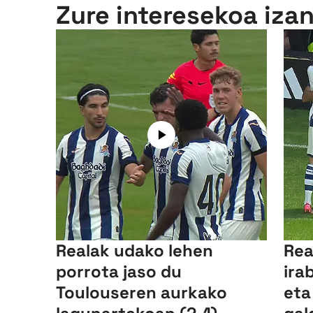
Zure interesekoa iza
Realak udako lehen
Rea
porrota jaso du
ira
Toulouseren aurkako
eta