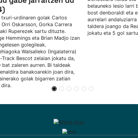
du gabe jarraitzen du
belauneko lesio larri
4)
bost denboraldi eta e
 txuri-urdinaren golak Carlos
aurrelari andaluziarra
, Orri Oskarsson, Gorka Carrera
taldera joango da Rea
ñaki Ruperezek sartu dituzte.
jokatu eta 5 gol sartu
e Hemmings eta Brian Madjo izan
ingelesen golegileak.
hiagoka Walsalleko (Ingalaterra)
t-Track Bescot zelaian jokatu da,
 bat zaleren aurren. Bi taldeak
enaldira banakoarekin joan dira,
ainerako golak bigarren zatian
 dira.