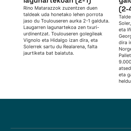
lagunartekoan (2-1)
gal
(2-
Rino Matarazzok zuzentzen duen
taldeak uda honetako lehen porrota
Talde
jaso du Toulouseren aurka 2-1 galduta.
Soler
Laugarren lagunartekoa zen txuri-
eta I
urdinentzat. Toulouseren golegileak
Georg
Vignolo eta Hidalgo izan dira, eta
dira 
Solerrek sartu du Realarena, falta
Norge
jaurtiketa bat baiatuta.
Palle
9.000
atsed
eta g
heldu