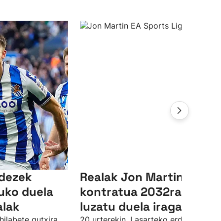
ndezek
Realak Jon Martinen
uko duela
kontratua 2032ra arte
alak
luzatu duela iragarri du
hilabete gutxira
20 urterekin, Lasarteko erdiko atzelar