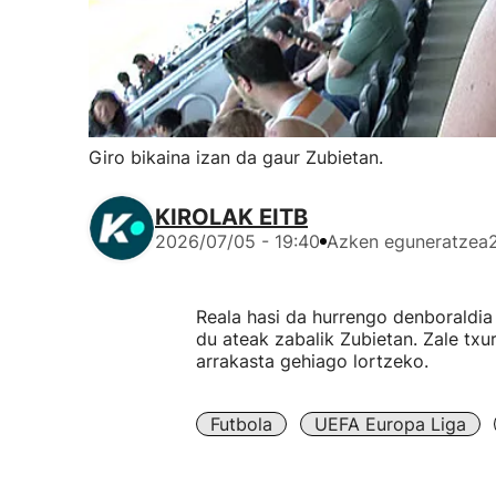
Giro bikaina izan da gaur Zubietan.
KIROLAK EITB
2026/07/05 - 19:40
Azken eguneratzea
Reala hasi da hurrengo denboraldi
du ateak zabalik Zubietan. Zale txu
arrakasta gehiago lortzeko.
Futbola
UEFA Europa Liga