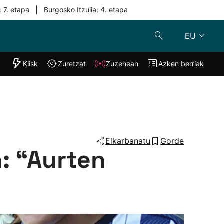
|
: 7. etapa
Burgosko Itzulia: 4. etapa
EU
"Helmuga"
Klisk
Zuretzat
Zuzenean
Azken berriak
Klisk
Zuzenean
o
Zuretzat
Azken berria
Elkarbanatu
Gorde
: “Aurten