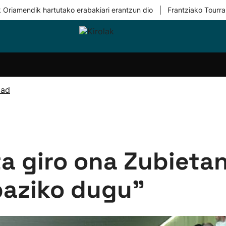
|
 Oriamendik hartutako erabakiari erantzun dio
Frantziako Tourra
i-
Eskubaloia
Kirolak
Atletismoa
Mendi-
Kirol
lak
360
lasterketak
gehiag
Taldeak
olaritza
Lehiaketak
Zuzenean
dad
i-
Kirol-
tzea
bideoak
l Herri
tira
a giro ona Zubietan
baziko dugu”