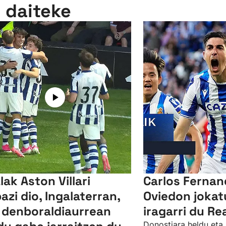
n daiteke
lak Aston Villari
Carlos Ferna
bazi dio, Ingalaterran,
Oviedon jokat
 denboraldiaurrean
iragarri du Re
Donostiara heldu eta 