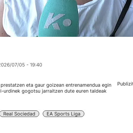
2026/07/05 - 19:40
Publizi
a prestatzen eta gaur goizean entrenamendua egin
ri-urdinek gogotsu jarraitzen dute euren taldeak
Real Sociedad
EA Sports Liga