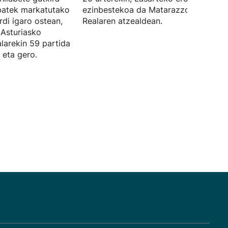
 batek markatutako
ezinbestekoa da Matarazzorentzat
rdi igaro ostean,
Realaren atzealdean.
 Asturiasko
larekin 59 partida
 eta gero.