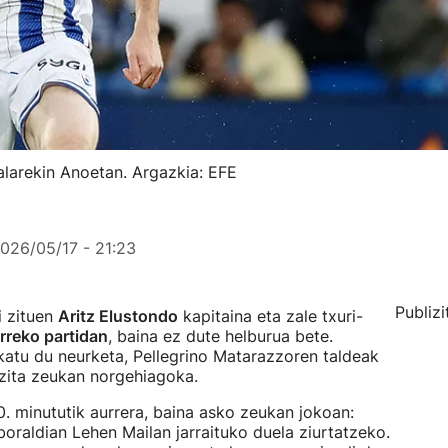
alarekin Anoetan. Argazkia: EFE
026/05/17 - 21:23
Publizi
i zituen
Aritz Elustondo
kapitaina eta zale txuri-
rreko partidan
, baina ez dute helburua bete.
katu du neurketa, Pellegrino Matarazzoren taldeak
azita zeukan norgehiagoka.
. minututik aurrera, baina asko zeukan jokoan:
oraldian Lehen Mailan jarraituko duela ziurtatzeko.