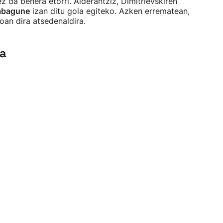
z da behera etorri. Alderantziz, Dimitrievskiren
 abagune
izan ditu gola egiteko. Azken errematean,
joan dira atsedenaldira.
la