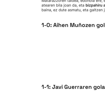
Matarazzoren taldea, edonola ere, e
atearen bila joan da, eta
bizpahiru
baina, ez dute asmatu, eta galtzen 
1-0: Aihen Muñozen go
1-1: Javi Guerraren gola