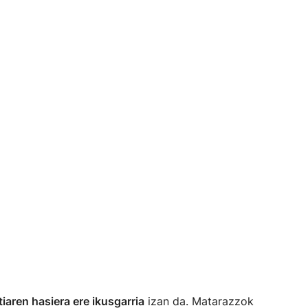
tiaren hasiera ere ikusgarria
izan da. Matarazzok