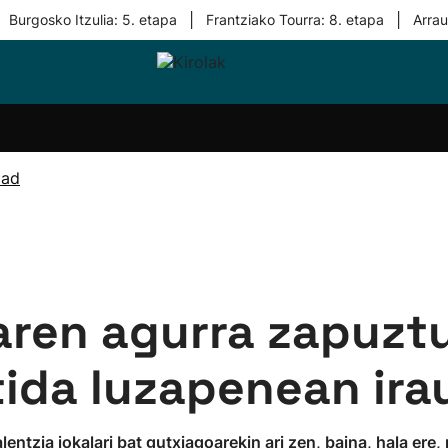
|
|
Burgosko Itzulia: 5. etapa
Frantziako Tourra: 8. etapa
Arra
i-
Eskubaloia
Kirolak
Atletismoa
Mendi-
Kirol
lak
360
lasterketak
gehiag
Taldeak
olaritza
Lehiaketak
Zuzenean
dad
i-
Kirol-
tzea
bideoak
l Herri
tira
aren agurra zapuztu
ida luzapenean irau
entzia jokalari bat gutxiagoarekin ari zen, baina, hala ere,