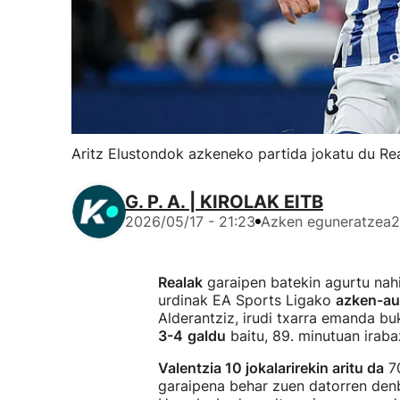
Aritz Elustondok azkeneko partida jokatu du Re
G. P. A. | KIROLAK EITB
2026/05/17 - 21:23
Azken eguneratzea
2
Realak
garaipen batekin agurtu nah
urdinak EA Sports Ligako
azken-au
Alderantziz, irudi txarra emanda bu
3-4
galdu
baitu, 89. minutuan irab
Valentzia 10 jokalarirekin aritu da
70
garaipena behar zuen datorren denb