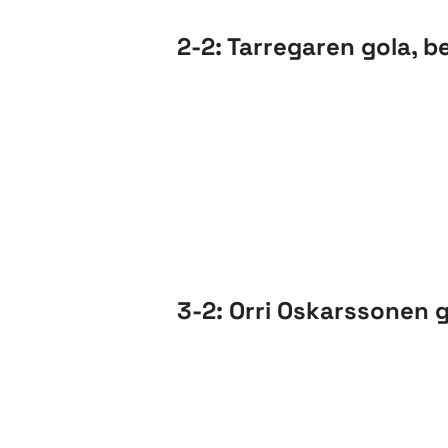
2-2: Tarregaren gola, b
3-2: Orri Oskarssonen 