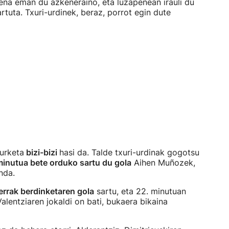
dena eman du azkeneraino, eta luzapenean irauli du
rtuta. Txuri-urdinek, beraz, porrot egin dute
eurketa
bizi-bizi
hasi da. Talde txuri-urdinak gogotsu
minutua bete orduko sartu du gola
Aihen Muñozek,
nda.
errak berdinketaren gola
sartu, eta 22. minutuan
alentziaren jokaldi on bati, bukaera bikaina