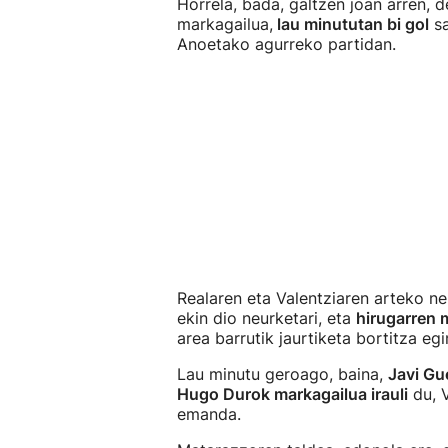
Horrela, bada, galtzen joan arren, 
markagailua,
lau minututan bi gol
sa
Anoetako agurreko partidan.
Realaren eta Valentziaren arteko n
ekin dio neurketari, eta
hirugarren 
area barrutik jaurtiketa bortitza egi
Lau minutu geroago, baina,
Javi Gu
Hugo Durok markagailua irauli
du, V
emanda.