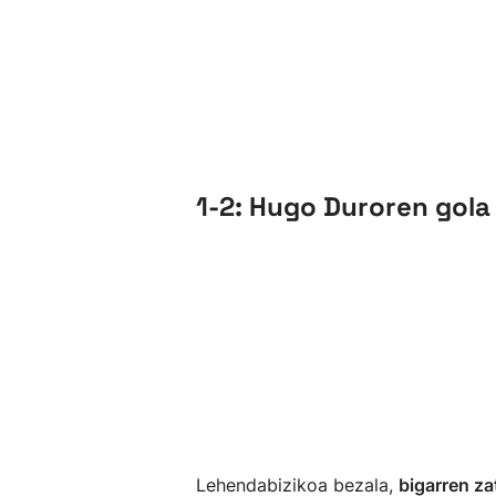
1-2: Hugo Duroren gola
Lehendabizikoa bezala,
bigarren za