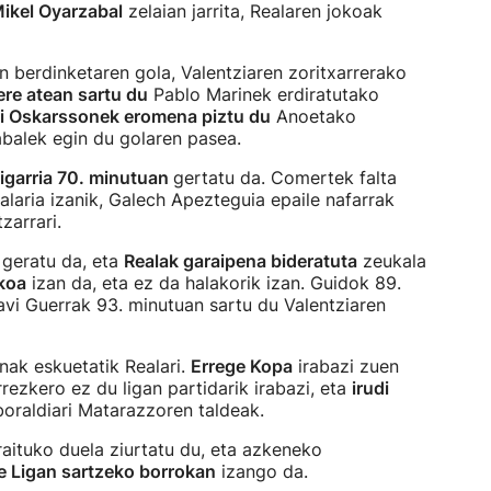
ikel Oyarzabal
zelaian jarrita, Realaren jokoak
en berdinketaren gola, Valentziaren zoritxarrerako
ere atean sartu du
Pablo Marinek erdiratutako
ri Oskarssonek eromena piztu du
Anoetako
zabalek egin du golaren pasea.
kigarria 70. minutuan
gertatu da. Comertek falta
alaria izanik, Galech Apezteguia epaile nafarrak
tzarrari.
n geratu da, eta
Realak garaipena bideratuta
zeukala
koa
izan da, eta ez da halakorik izan. Guidok 89.
avi Guerrak 93. minutuan sartu du Valentziaren
nak eskuetatik Realari.
Errege Kopa
irabazi zuen
rrezkero ez du ligan partidarik irabazi, eta
irudi
oraldiari Matarazzoren taldeak.
rraituko duela ziurtatu du, eta azkeneko
 Ligan sartzeko borrokan
izango da.