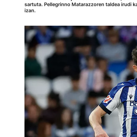
sartuta. Pellegrinno Matarazzoren taldea irudi 
izan.