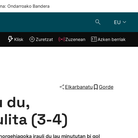
una: Ondarroako Bandera
EU
"Helmuga"
Klisk
Zuretzat
Zuzenean
Azken berriak
Klisk
Zuzenean
o
Zuretzat
Azken berria
Elkarbanatu
Gorde
 du,
lita (3-4)
 norgehiagoka irauli du lau minututan bi gol