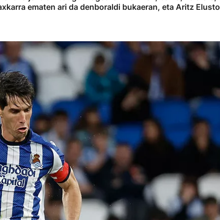
kaxkarra ematen ari da denboraldi bukaeran, eta Aritz Elu