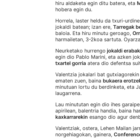
hiru aldaketa egin ditu batera, eta
M
hobera egin du.
Horrela, laster heldu da txuri-urdin
jokaldi batean; izan ere,
Tarregak b
baloia. Eta hiru minutu geroago,
Or
harmailetan, 3-2koa sartuta. Oyar
Neurketako hurrengo
jokaldi eraba
egin dio Pablo Marini, eta azken jok
txartel gorria
atera dio defentsa sui
Valentzia jokalari bat gutxiagoreki
ematen zuen, baina
bukaera erotze
minutuan lortu du berdinketa, eta J
laugarrena.
Lau minututan egin dio ihes garaipe
apirilean, balentria handia, baina ha
kaxkarrarekin
esango dio agur denb
Valentziak, ostera, Lehen Mailan ja
norgehiagokan, gainera,
Conference