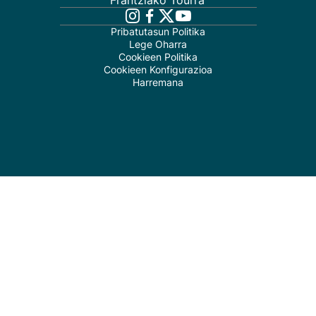
Frantziako Tourra
Pribatutasun Politika
Lege Oharra
Cookieen Politika
Cookieen Konfigurazioa
Harremana