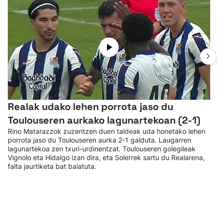
Realak udako lehen porrota jaso du
Toulouseren aurkako lagunartekoan (2-1)
Rino Matarazzok zuzentzen duen taldeak uda honetako lehen
porrota jaso du Toulouseren aurka 2-1 galduta. Laugarren
lagunartekoa zen txuri-urdinentzat. Toulouseren golegileak
Vignolo eta Hidalgo izan dira, eta Solerrek sartu du Realarena,
falta jaurtiketa bat baiatuta.