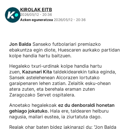
KIROLAK EITB
2026/05/12 - 20:36
Azken eguneratzea
2026/05/12 - 20:36
Jon Balda
Sanseko futbolariari premiazko
ebakuntza egin diote, Huescaren aurkako partidan
kolpe handia hartu baitzuen.
Hegaleko txuri-urdinak kolpe handia hartu
zuen,
Kazunari Kita
taldekidearekin talka eginda,
Sansek astelehenean Alcorazen lortutako
garaipenaren lehen zatian. Zelaitik esku-ohean
atera zuten, eta berehala eraman zuten
Zaragozako Servet ospitalera.
Anoetako hegalekoak
ez du denboraldi honetan
gehiago jokatuko.
Hala ere,
taldearen helburu
nagusia, mailari eustea, ia ziurtatuta dago.
Realak ohar baten bidez jakinarazi du: "Jon Balda