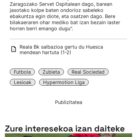
Zaragozako Servet Ospitalean dago, barean
jasotako kolpe baten ondorioz sabeleko
ebakuntza egin diote, eta osatzen dago. Bere
bilakaeraren ohar mediko bat izan bezain laster
horren berri emango dugu".
Reala Bk salbazioa gertu du Huesca
mendean hartuta (1-2)
Futbola
Zubieta
Real Sociedad
Lesioak
Hypermotion Liga
Publizitatea
Zure interesekoa izan daiteke