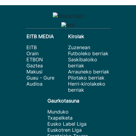
EITB MEDIA
Kirolak
EITB
Zuzenean
Orain
Futboleko berriak
ETBON
Saskibaloiko
Gaztea
berriak
Makusi
Arrauneko berriak
Guau - Gure
Pilotako berriak
Audioa
Herri-kirolakeko
berriak
Gaurkotasuna
Munduko
Txapelketa
Eusko Label Liga
Euskotren Liga