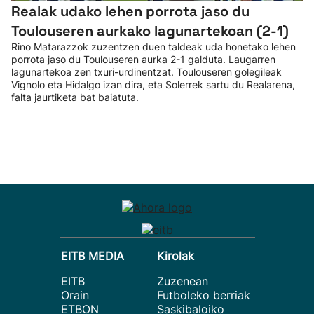
Realak udako lehen porrota jaso du
Toulouseren aurkako lagunartekoan (2-1)
Rino Matarazzok zuzentzen duen taldeak uda honetako lehen
porrota jaso du Toulouseren aurka 2-1 galduta. Laugarren
lagunartekoa zen txuri-urdinentzat. Toulouseren golegileak
Vignolo eta Hidalgo izan dira, eta Solerrek sartu du Realarena,
falta jaurtiketa bat baiatuta.
EITB MEDIA
Kirolak
EITB
Zuzenean
Orain
Futboleko berriak
ETBON
Saskibaloiko