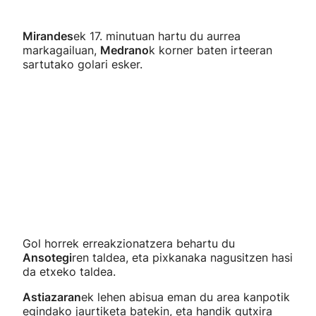
Mirandes
ek 17. minutuan hartu du aurrea
markagailuan,
Medrano
k korner baten irteeran
sartutako golari esker.
Gol horrek erreakzionatzera behartu du
Ansotegi
ren taldea, eta pixkanaka nagusitzen hasi
da etxeko taldea.
Astiazaran
ek lehen abisua eman du area kanpotik
egindako jaurtiketa batekin, eta handik gutxira