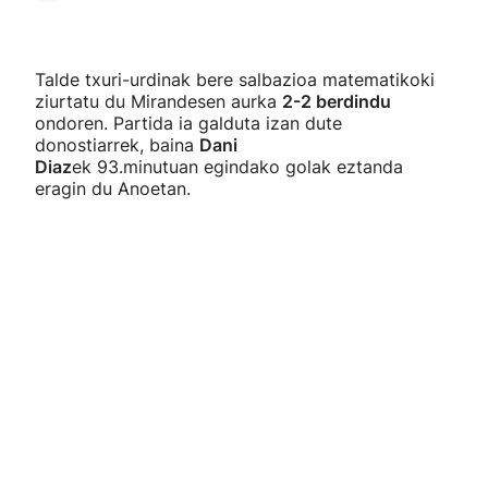
Talde txuri-urdinak bere salbazioa matematikoki
ziurtatu du Mirandesen aurka
2-2 berdindu
ondoren. Partida ia galduta izan dute
donostiarrek, baina
Dani
Diaz
ek 93.minutuan egindako golak eztanda
eragin du Anoetan.