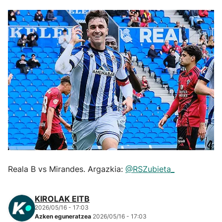
Herri-kirolak
Eskubaloia
Kirolak 360
Atletismoa
Mendi-lasterketak
Kirol gehiago
Reala B vs Mirandes. Argazkia:
@RSZubieta_
"Helmuga"
KIROLAK EITB
2026/05/16 - 17:03
Azken eguneratzea
2026/05/16 - 17:03