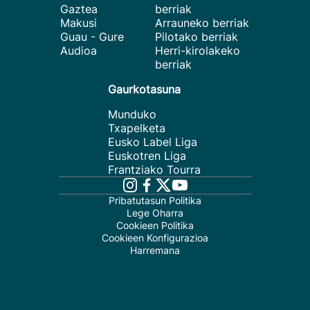
Gaztea
berriak
Makusi
Arrauneko berriak
Guau - Gure
Pilotako berriak
Audioa
Herri-kirolakeko
berriak
Gaurkotasuna
Munduko
Txapelketa
Eusko Label Liga
Euskotren Liga
Frantziako Tourra
Pribatutasun Politika
Lege Oharra
Cookieen Politika
Cookieen Konfigurazioa
Harremana