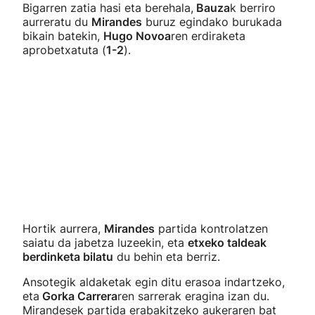
Bigarren zatia hasi eta berehala,
Bauza
k berriro
aurreratu du
Mirandes
buruz egindako burukada
bikain batekin,
Hugo Novoa
ren erdiraketa
aprobetxatuta (
1-2
).
Hortik aurrera,
Mirandes
partida kontrolatzen
saiatu da jabetza luzeekin, eta
etxeko taldeak
berdinketa bilatu
du behin eta berriz.
Ansotegik aldaketak egin ditu erasoa indartzeko,
eta
Gorka Carrera
ren sarrerak eragina izan du.
Mirandesek partida erabakitzeko aukeraren bat