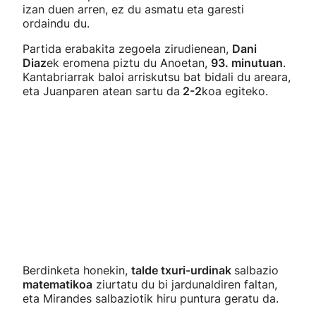
izan duen arren, ez du asmatu eta garesti
ordaindu du.
Partida erabakita zegoela zirudienean,
Dani
Diaz
ek eromena piztu du Anoetan,
93. minutuan
.
Kantabriarrak baloi arriskutsu bat bidali du areara,
eta Juanparen atean sartu da
2-2
koa egiteko.
Berdinketa honekin,
talde txuri-urdinak
salbazio
matematikoa
ziurtatu du bi jardunaldiren faltan,
eta Mirandes salbaziotik hiru puntura geratu da.