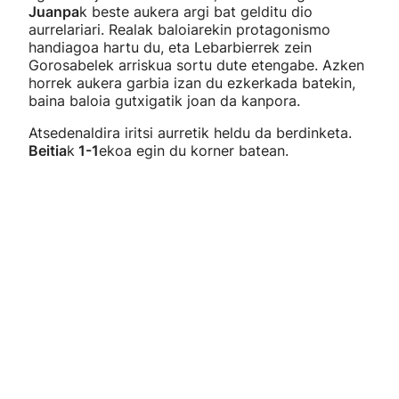
Juanpa
k beste aukera argi bat gelditu dio
aurrelariari. Realak baloiarekin protagonismo
handiagoa hartu du, eta Lebarbierrek zein
Gorosabelek arriskua sortu dute etengabe. Azken
horrek aukera garbia izan du ezkerkada batekin,
baina baloia gutxigatik joan da kanpora.
Atsedenaldira iritsi aurretik heldu da berdinketa.
Beitia
k
1-1
ekoa egin du korner batean.