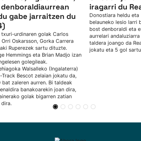
 denboraldiaurrean
iragarri du Re
du gabe jarraitzen du
Donostiara heldu eta 
belauneko lesio larri
4)
bost denboraldi eta e
 txuri-urdinaren golak Carlos
aurrelari andaluziarra
, Orri Oskarsson, Gorka Carrera
taldera joango da Rea
ñaki Ruperezek sartu dituzte.
jokatu eta 5 gol sartu
e Hemmings eta Brian Madjo izan
ingelesen golegileak.
hiagoka Walsalleko (Ingalaterra)
t-Track Bescot zelaian jokatu da,
 bat zaleren aurren. Bi taldeak
enaldira banakoarekin joan dira,
ainerako golak bigarren zatian
 dira.