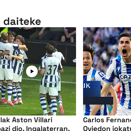
n daiteke
lak Aston Villari
Carlos Ferna
bazi dio, Ingalaterran,
Oviedon jokat