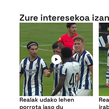
Zure interesekoa iza
Realak udako lehen
Rea
porrota jaso du
ira