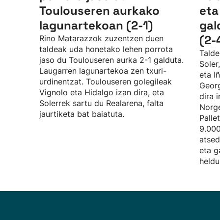
Toulouseren aurkako
eta
lagunartekoan (2-1)
gal
(2-
Rino Matarazzok zuzentzen duen
taldeak uda honetako lehen porrota
Talde
jaso du Toulouseren aurka 2-1 galduta.
Soler
Laugarren lagunartekoa zen txuri-
eta I
urdinentzat. Toulouseren golegileak
Georg
Vignolo eta Hidalgo izan dira, eta
dira 
Solerrek sartu du Realarena, falta
Norge
jaurtiketa bat baiatuta.
Palle
9.000
atsed
eta g
heldu