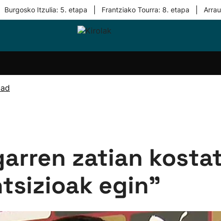
|
|
Burgosko Itzulia: 5. etapa
Frantziako Tourra: 8. etapa
Arra
i-
Eskubaloia
Kirolak
Atletismoa
Mendi-
Kirol
lak
360
lasterketak
gehiag
Taldeak
olaritza
Lehiaketak
Zuzenean
dad
i-
Kirol-
tzea
bideoak
l Herri
tira
arren zatian kostata
ntsizioak egin”