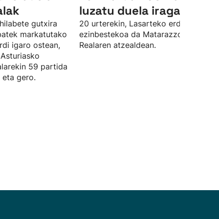
alak
luzatu duela iragarri du
hilabete gutxira
20 urterekin, Lasarteko erdiko atzelar
 batek markatutako
ezinbestekoa da Matarazzorentzat
rdi igaro ostean,
Realaren atzealdean.
 Asturiasko
larekin 59 partida
 eta gero.