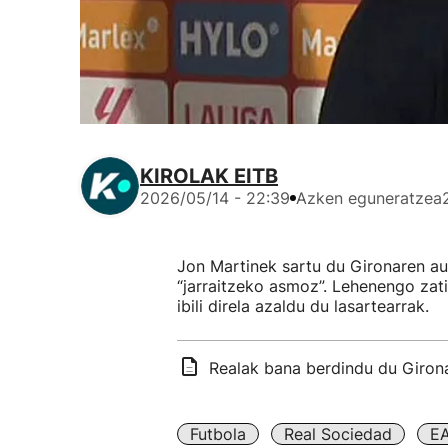
KIROLAK EITB
2026/05/14 - 22:39
Azken eguneratzea
Jon Martinek sartu du Gironaren au
“jarraitzeko asmoz”. Lehenengo zati
ibili direla azaldu du lasartearrak.
Realak bana berdindu du Girona
Futbola
Real Sociedad
EA