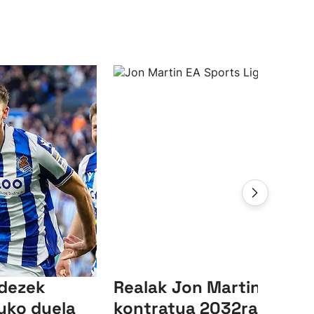
ndezek
Realak Jon Martinen
uko duela
kontratua 2032ra arte