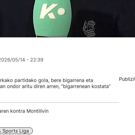
2026/05/14 - 22:39
Publizi
rkako partidako gola, bere bigarrena eta
an ondor aritu diren arren, “bigarrenean kostata”
ren kontra Montilivin
 Sports Liga