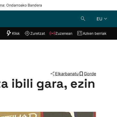
una: Ondarroako Bandera
EU
"Helmuga"
Klisk
Zuretzat
Zuzenean
Azken berriak
Klisk
Zuzenean
o
Zuretzat
Azken berria
Elkarbanatu
Gorde
 ibili gara, ezin