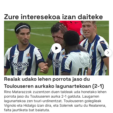
Zure interesekoa izan daiteke
Realak udako lehen porrota jaso du
Toulouseren aurkako lagunartekoan (2-1)
Rino Matarazzok zuzentzen duen taldeak uda honetako lehen
porrota jaso du Toulouseren aurka 2-1 galduta. Laugarren
lagunartekoa zen txuri-urdinentzat. Toulouseren golegileak
Vignolo eta Hidalgo izan dira, eta Solerrek sartu du Realarena,
falta jaurtiketa bat baiatuta.