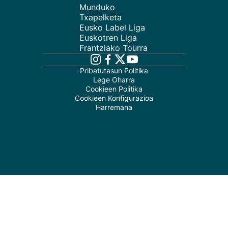
Munduko
Txapelketa
Eusko Label Liga
Euskotren Liga
Frantziako Tourra
Pribatutasun Politika
Lege Oharra
Cookieen Politika
Cookieen Konfigurazioa
Harremana