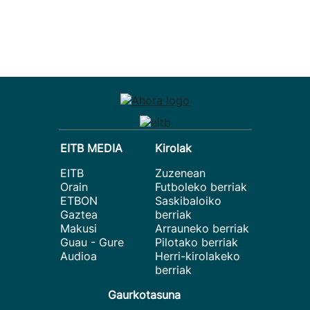
EITB MEDIA
Kirolak
EITB
Zuzenean
Orain
Futboleko berriak
ETBON
Saskibaloiko
Gaztea
berriak
Makusi
Arrauneko berriak
Guau - Gure
Pilotako berriak
Audioa
Herri-kirolakeko
berriak
Gaurkotasuna