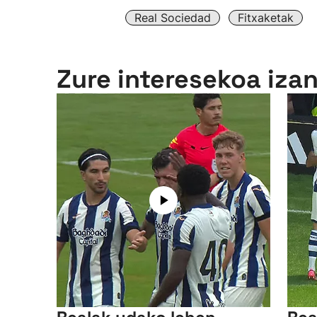
Real Sociedad
Fitxaketak
Zure interesekoa iza