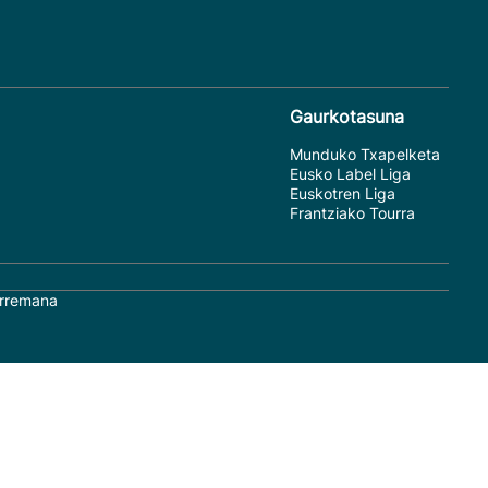
Gaurkotasuna
Munduko Txapelketa
Eusko Label Liga
Euskotren Liga
Frantziako Tourra
rremana