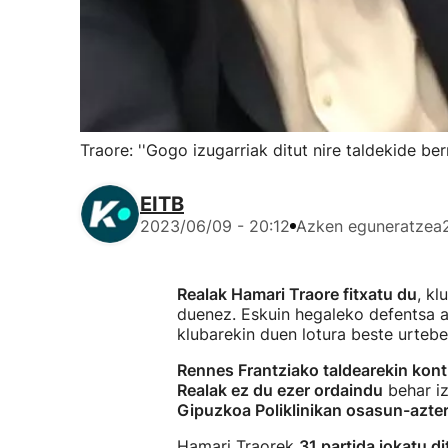
Traore: ''Gogo izugarriak ditut nire taldekide be
EITB
2023/06/09 - 20:12
Azken eguneratzea
Realak Hamari Traore fitxatu du
, kl
duenez. Eskuin hegaleko defentsa af
klubarekin duen lotura beste urtebe
Rennes Frantziako taldearekin kontr
Realak ez du ezer ordaindu
behar iz
Gipuzkoa Poliklinikan osasun-azter
Hamari Traorek
31 partida jokatu d