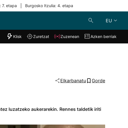
|
: 7. etapa
Burgosko Itzulia: 4. etapa
EU
"Helmuga"
Klisk
Zuretzat
Zuzenean
Azken berriak
Klisk
Zuzenean
o
Zuretzat
Azken berria
Elkarbanatu
Gorde
ez luzatzeko aukerarekin. Rennes taldetik iriti