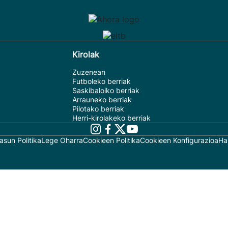
Kirolak
Zuzenean
Futboleko berriak
Saskibaloiko berriak
Arrauneko berriak
Pilotako berriak
Herri-kirolakeko berriak
asun Politika
Lege Oharra
Cookieen Politika
Cookieen Konfigurazioa
Ha