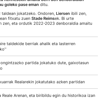
au goleko pase eman
ditu.
C
taldean jokatzeko. Ondoren,
Liersen
ibili zen,
5ean fitxatu zuen
Stade Reims
ek. Bi urte
n zen, eta ordutik 2022-2023 denboraldia amaitu
ire taldekide berriak ahalik eta lasterren
ko''
ongintzazko partida jokatuko dute, gaixotasun
ko
ikuarrak Realarekin jokatutako azken partidan
 Reale Arenan, eta biribildu egin du historikoa izan