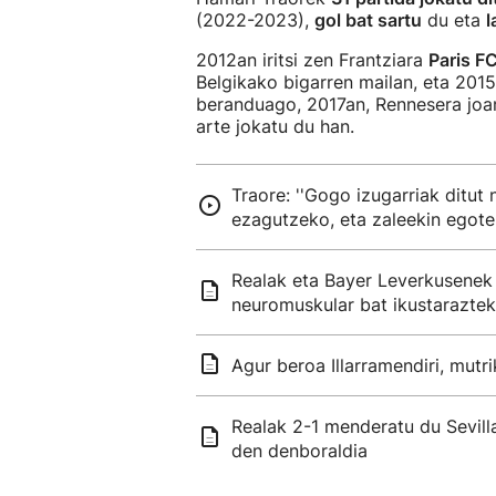
(2022-2023),
gol bat sartu
du eta
l
2012an iritsi zen Frantziara
Paris F
Belgikako bigarren mailan, eta 201
beranduago, 2017an, Rennesera joa
arte jokatu du han.
Traore: ''Gogo izugarriak ditut n
ezagutzeko, eta zaleekin egote
Realak eta Bayer Leverkusenek 
neuromuskular bat ikustarazte
Agur beroa Illarramendiri, mutr
Realak 2-1 menderatu du Sevilla
den denboraldia