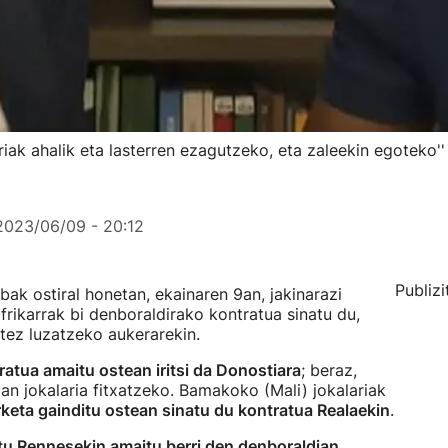
rriak ahalik eta lasterren ezagutzeko, eta zaleekin egoteko''
2023/06/09 - 20:12
Publizi
ubak ostiral honetan, ekainaren 9an, jakinarazi
rikarrak bi denboraldirako kontratua sinatu du,
tez luzatzeko aukerarekin.
atua amaitu ostean iritsi da Donostiara
; beraz,
an jokalaria fitxatzeko. Bamakoko (Mali) jokalariak
keta gainditu ostean sinatu du kontratua Realaekin
.
itu Rennesekin amaitu berri den denboraldian