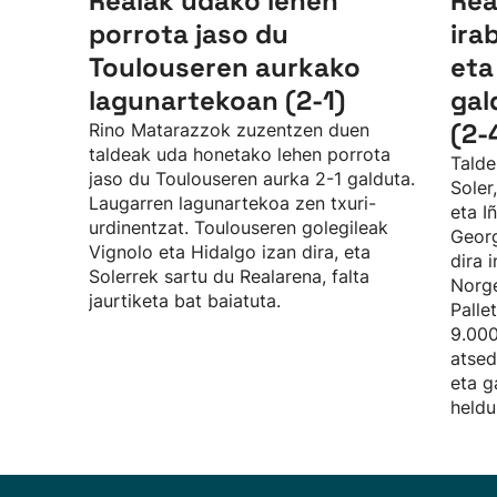
Realak udako lehen
Rea
porrota jaso du
ira
Toulouseren aurkako
eta
lagunartekoan (2-1)
gal
(2-
Rino Matarazzok zuzentzen duen
taldeak uda honetako lehen porrota
Talde
jaso du Toulouseren aurka 2-1 galduta.
Soler
Laugarren lagunartekoa zen txuri-
eta I
urdinentzat. Toulouseren golegileak
Georg
Vignolo eta Hidalgo izan dira, eta
dira 
Solerrek sartu du Realarena, falta
Norge
jaurtiketa bat baiatuta.
Palle
9.000
atsed
eta g
heldu