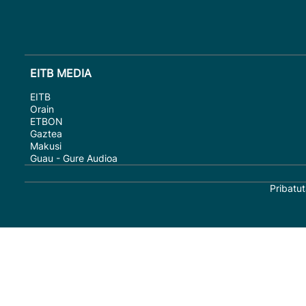
EITB MEDIA
EITB
Orain
ETBON
Gaztea
Makusi
Guau - Gure Audioa
Pribatut