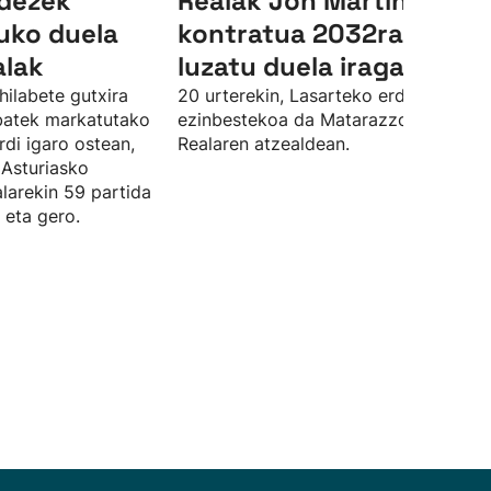
ndezek
Realak Jon Martinen
uko duela
kontratua 2032ra arte
alak
luzatu duela iragarri du
hilabete gutxira
20 urterekin, Lasarteko erdiko atzelar
 batek markatutako
ezinbestekoa da Matarazzorentzat
rdi igaro ostean,
Realaren atzealdean.
 Asturiasko
larekin 59 partida
 eta gero.