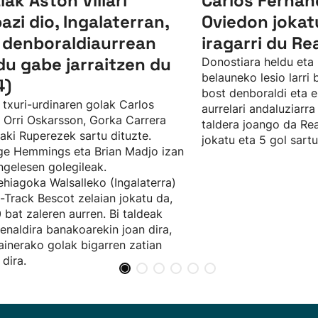
lak Aston Villari
Carlos Ferna
bazi dio, Ingalaterran,
Oviedon jokat
 denboraldiaurrean
iragarri du Re
du gabe jarraitzen du
Donostiara heldu eta 
belauneko lesio larri
4)
bost denboraldi eta e
 txuri-urdinaren golak Carlos
aurrelari andaluziarra
, Orri Oskarsson, Gorka Carrera
taldera joango da Rea
ñaki Ruperezek sartu dituzte.
jokatu eta 5 gol sartu
e Hemmings eta Brian Madjo izan
ingelesen golegileak.
hiagoka Walsalleko (Ingalaterra)
t-Track Bescot zelaian jokatu da,
 bat zaleren aurren. Bi taldeak
enaldira banakoarekin joan dira,
ainerako golak bigarren zatian
 dira.