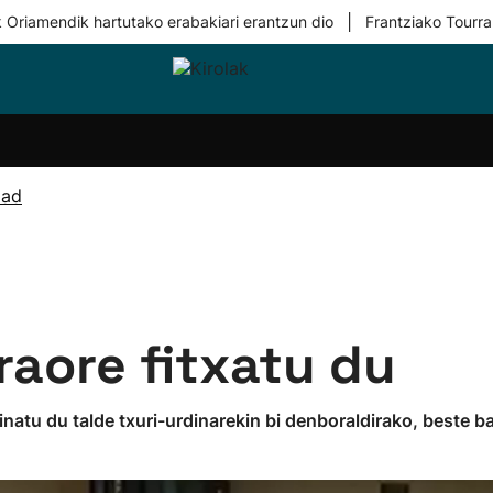
|
 Oriamendik hartutako erabakiari erantzun dio
Frantziako Tourra
i-
Eskubaloia
Kirolak
Atletismoa
Mendi-
Kirol
lak
360
lasterketak
gehiag
Taldeak
olaritza
Lehiaketak
Zuzenean
dad
i-
Kirol-
tzea
bideoak
l Herri
tira
raore fitxatu du
natu du talde txuri-urdinarekin bi denboraldirako, beste bat