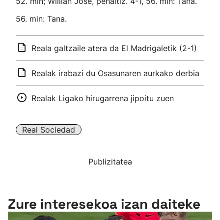
52. min; Willian Jose, penaltiz. 4-1, 56. min: Tana.
56. min: Tana.
Reala galtzaile atera da El Madrigaletik (2-1)
Realak irabazi du Osasunaren aurkako derbia
Realak Ligako hirugarrena jipoitu zuen
Real Sociedad
Publizitatea
Zure interesekoa izan daiteke