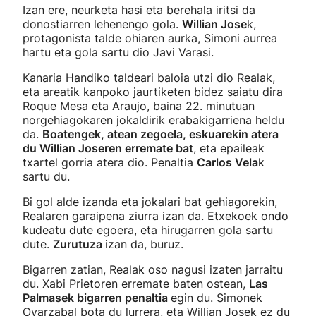
Izan ere, neurketa hasi eta berehala iritsi da
donostiarren lehenengo gola.
Willian Jose
k,
protagonista talde ohiaren aurka, Simoni aurrea
hartu eta gola sartu dio Javi Varasi.
Kanaria Handiko taldeari baloia utzi dio Realak,
eta areatik kanpoko jaurtiketen bidez saiatu dira
Roque Mesa eta Araujo, baina 22. minutuan
norgehiagokaren jokaldirik erabakigarriena heldu
da.
Boatengek, atean zegoela, eskuarekin atera
du Willian Joseren erremate bat
, eta epaileak
txartel gorria atera dio. Penaltia
Carlos Vela
k
sartu du.
Bi gol alde izanda eta jokalari bat gehiagorekin,
Realaren garaipena ziurra izan da. Etxekoek ondo
kudeatu dute egoera, eta hirugarren gola sartu
dute.
Zurutuza
izan da, buruz.
Bigarren zatian, Realak oso nagusi izaten jarraitu
du. Xabi Prietoren erremate baten ostean,
Las
Palmasek bigarren penaltia
egin du. Simonek
Oyarzabal bota du lurrera, eta Willian Josek ez du