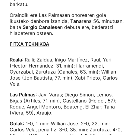
barkatu.
Oraindik ere Las Palmasen ohorearen gola
ikusteko denbora izan da,
Tana
rena 56. minutuan,
baita
Sergio Canales
en debuta ere, bederatzi
hilabeteren ostean.
FITXA TEKNIKOA
Reala
: Rulli; Zaldua, Iñigo Martínez, Raul, Yuri
(Hector Hernández, 31. min); Illarramendi,
Oyarzabal, Zurutuza (Canales, 63. min); Willian
Jose (Jon Bautista, 77. min), Xabi Prieto, Carlos
Vela.
Las Palmas
: Javi Varas; Diego Simon, Lemos,
Bigas (Artiles, 71. min), Castellano (Helder, 57);
Roque, Angel Montoro, Boateng, El Zhar; Tana
(Viera, 59), Araujo.
Golak
: 1-0, 1. min: Willian Jose. 2-0, 22. min:
Carlos Vela, penaltiz. 3-0, 35. min: Zurutuza. 4-0,