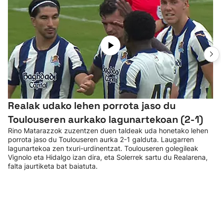
Realak udako lehen porrota jaso du
Toulouseren aurkako lagunartekoan (2-1)
Rino Matarazzok zuzentzen duen taldeak uda honetako lehen
porrota jaso du Toulouseren aurka 2-1 galduta. Laugarren
lagunartekoa zen txuri-urdinentzat. Toulouseren golegileak
Vignolo eta Hidalgo izan dira, eta Solerrek sartu du Realarena,
falta jaurtiketa bat baiatuta.