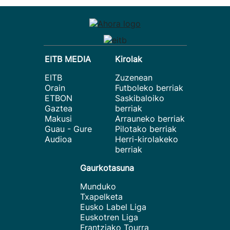
EITB MEDIA
Kirolak
EITB
Zuzenean
Orain
Futboleko berriak
ETBON
Saskibaloiko
Gaztea
berriak
Makusi
Arrauneko berriak
Guau - Gure
Pilotako berriak
Audioa
Herri-kirolakeko
berriak
Gaurkotasuna
Munduko
Txapelketa
Eusko Label Liga
Euskotren Liga
Frantziako Tourra