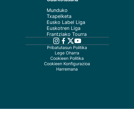
Munduko
Txapelketa
Eusko Label Liga
Euskotren Liga
Frantziako Tourra
Pribatutasun Politika
Lege Oharra
Cookieen Politika
Cookieen Konfigurazioa
Harremana