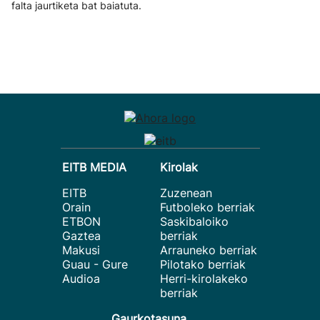
falta jaurtiketa bat baiatuta.
EITB MEDIA
Kirolak
EITB
Zuzenean
Orain
Futboleko berriak
ETBON
Saskibaloiko
Gaztea
berriak
Makusi
Arrauneko berriak
Guau - Gure
Pilotako berriak
Audioa
Herri-kirolakeko
berriak
Gaurkotasuna