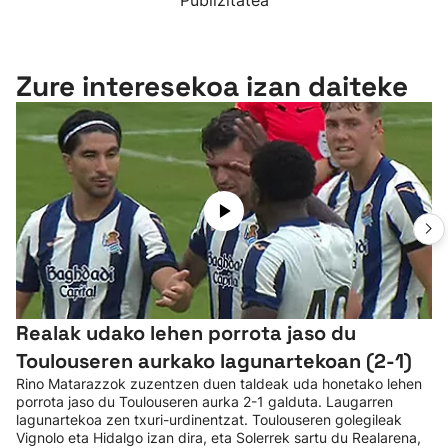
Publizitatea
Zure interesekoa izan daiteke
Realak udako lehen porrota jaso du
Toulouseren aurkako lagunartekoan (2-1)
Rino Matarazzok zuzentzen duen taldeak uda honetako lehen
porrota jaso du Toulouseren aurka 2-1 galduta. Laugarren
lagunartekoa zen txuri-urdinentzat. Toulouseren golegileak
Vignolo eta Hidalgo izan dira, eta Solerrek sartu du Realarena,