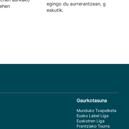
egingo du aurrerantzean, gorritxoen
lehen
eskutik.
Gaurkotasuna
Munduko Txapelketa
Eusko Label Liga
Euskotren Liga
Frantziako Tourra