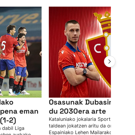
dako
Osasunak Dubasin fitxa
aipena eman
du 2030era arte
(1-2)
Kataluniako jokalaria Sporting Gijon
taldean jokatzen aritu da orain arte, 
 dabil Liga
Espainiako Lehen Mailarako aldaketa
wichen aurkako