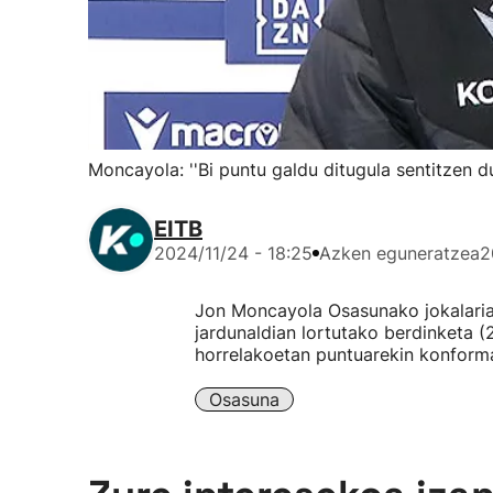
Moncayola: ''Bi puntu galdu ditugula sentitzen d
EITB
2024/11/24 - 18:25
Azken eguneratzea
2
Jon Moncayola Osasunako jokalariak
jardunaldian lortutako berdinketa (
horrelakoetan puntuarekin konforma
Osasuna