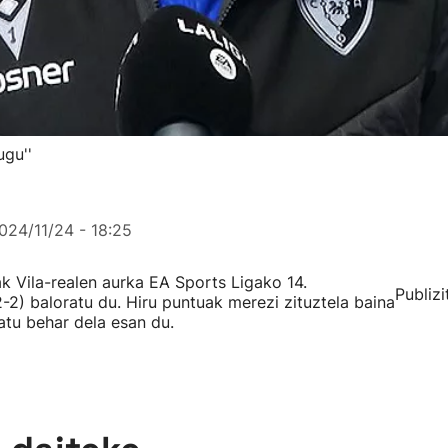
ugu''
024/11/24 - 18:25
 Vila-realen aurka EA Sports Ligako 14.
Publizi
2-2) baloratu du. Hiru puntuak merezi zituztela baina
tu behar dela esan du.