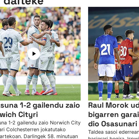
n daiteke
suna 1-2 gailendu zaio
Raul Morok u
wich Cityri
bigarren gar
dio Osasunari 
na 1-2 gailendu zaio Norwich City
ari Colchesterren jokatutako
Taldea sasoi ederrean
artekoan. Darlingek 58. minutuan
hasierari begira, Isp