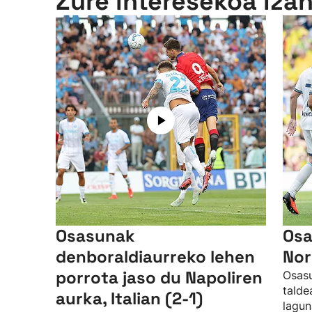
Zure interesekoa iza
Osasunak
Osa
denboraldiaurreko lehen
Nor
porrota jaso du Napoliren
Osasu
talde
aurka, Italian (2-1)
lagun