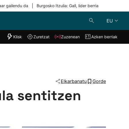
|
aar gailendu da
Burgosko Itzulia: Gall, lider berria
EU
"Helmuga"
Klisk
Zuretzat
Zuzenean
Azken berriak
Klisk
Zuzenean
o
Zuretzat
Azken berria
Elkarbanatu
Gorde
la sentitzen