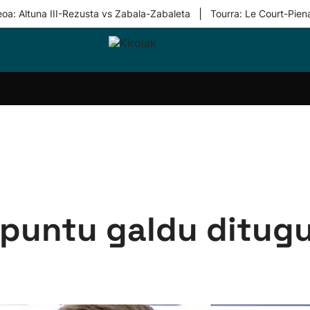
|
eoa: Altuna III-Rezusta vs Zabala-Zabaleta
Tourra: Le Court-Pien
i-
Eskubaloia
Kirolak
Atletismoa
Mendi-
Kirol
lak
360
lasterketak
gehiag
Taldeak
olaritza
Lehiaketak
Zuzenean
i-
Kirol-
tzea
bideoak
l Herri
tira
 puntu galdu ditugu