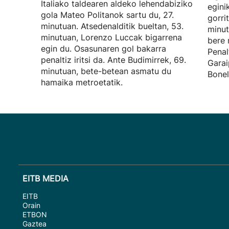
Italiako taldearen aldeko lehendabiziko
egini
gola Mateo Politanok sartu du, 27.
gorri
minutuan. Atsedenalditik bueltan, 53.
minut
minutuan, Lorenzo Luccak bigarrena
bere 
egin du. Osasunaren gol bakarra
Penal
penaltiz iritsi da. Ante Budimirrek, 69.
Garai
minutuan, bete-betean asmatu du
Bonel
hamaika metroetatik.
EITB MEDIA
EITB
Orain
ETBON
Gaztea