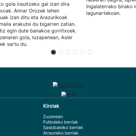
ko gola iraultzeko gai izan dira
Ingalaterrako birako 
txoak. Aimar Orozek lehen
lagunartekoan.
uak izan ditu eta Arazurikoak
maila erakutsi du bigarren zatian.
tiz egin dute banakoa gorritxoek.
penaren gola, luzapenean, Asier
ek sartu du.
Kirolak
Zuzenean
Futboleko berriak
Saskibaloiko berriak
Arrauneko berriak