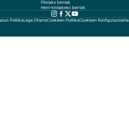
Pilotako berriak
Herri-kirolakeko berriak
asun Politika
Lege Oharra
Cookieen Politika
Cookieen Konfigurazioa
Ha