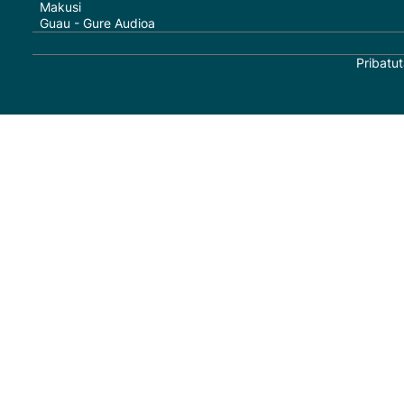
Makusi
Guau - Gure Audioa
Pribatut