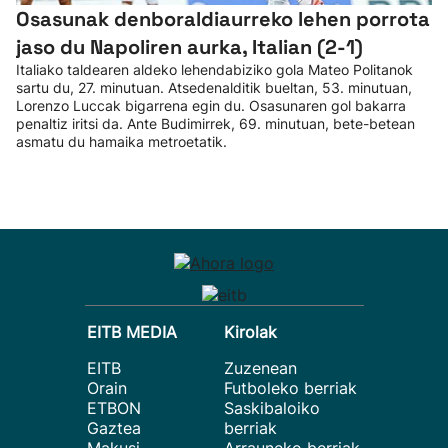
Osasunak denboraldiaurreko lehen porrota
jaso du Napoliren aurka, Italian (2-1)
Italiako taldearen aldeko lehendabiziko gola Mateo Politanok
sartu du, 27. minutuan. Atsedenalditik bueltan, 53. minutuan,
Lorenzo Luccak bigarrena egin du. Osasunaren gol bakarra
penaltiz iritsi da. Ante Budimirrek, 69. minutuan, bete-betean
asmatu du hamaika metroetatik.
EITB MEDIA
Kirolak
EITB
Zuzenean
Orain
Futboleko berriak
ETBON
Saskibaloiko
Gaztea
berriak