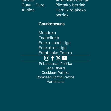
Makusi
Arrauneko berriak
Guau - Gure
Pilotako berriak
Audioa
Herri-kirolakeko
berriak
Gaurkotasuna
Munduko
Txapelketa
Eusko Label Liga
Euskotren Liga
Frantziako Tourra
Pribatutasun Politika
Lege Oharra
Cookieen Politika
Cookieen Konfigurazioa
Harremana