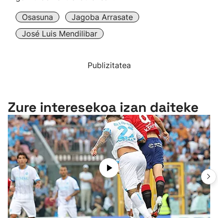
Osasuna
Jagoba Arrasate
José Luis Mendilibar
Publizitatea
Zure interesekoa izan daiteke