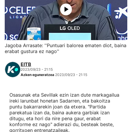
Herri-kirolak
Eskubaloia
Kirolak 360
Jagoba Arrasate: ''Puntuari balorea ematen diot, baina
erabat gustura ez nago''
Atletismoa
EITB
2023/09/23 - 21:15
Mendi-lasterketak
Azken eguneratzea
2023/09/23 - 21:15
Kirol gehiago
Osasunak eta Sevillak ezin izan dute markagailua
ireki larunbat honetan Sadarren, eta bakoitza
"Helmuga"
puntu bakarrarekin joan da etxera. "Partida
parekatua izan da, baina aukera garbiak izan
ditugu, eta hori da nire pena gaur, erabat
konforme ez nago" adierazi du, besteak beste,
gorritxoen entrenatzaileak.