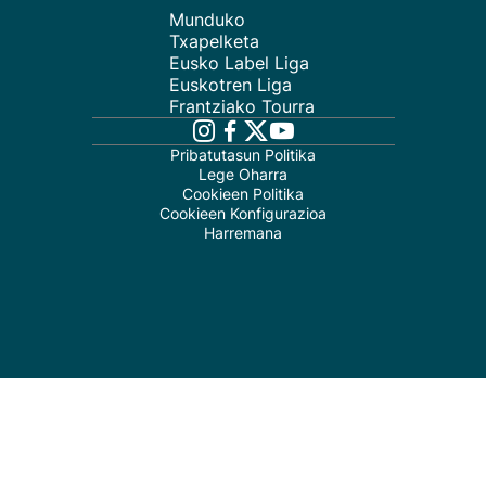
Munduko
Txapelketa
Eusko Label Liga
Euskotren Liga
Frantziako Tourra
Pribatutasun Politika
Lege Oharra
Cookieen Politika
Cookieen Konfigurazioa
Harremana