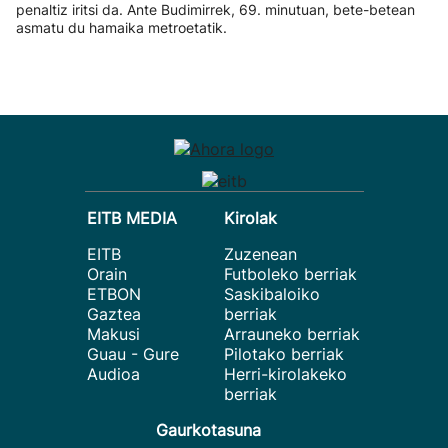
penaltiz iritsi da. Ante Budimirrek, 69. minutuan, bete-betean
asmatu du hamaika metroetatik.
EITB MEDIA
Kirolak
EITB
Zuzenean
Orain
Futboleko berriak
ETBON
Saskibaloiko
Gaztea
berriak
Makusi
Arrauneko berriak
Guau - Gure
Pilotako berriak
Audioa
Herri-kirolakeko
berriak
Gaurkotasuna