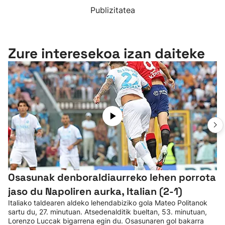
Publizitatea
Zure interesekoa izan daiteke
Osasunak denboraldiaurreko lehen porrota
jaso du Napoliren aurka, Italian (2-1)
Italiako taldearen aldeko lehendabiziko gola Mateo Politanok
sartu du, 27. minutuan. Atsedenalditik bueltan, 53. minutuan,
Lorenzo Luccak bigarrena egin du. Osasunaren gol bakarra